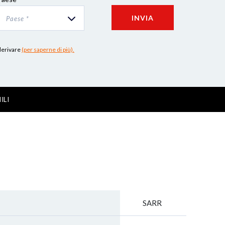
INVIA
Paese *
 derivare
(per saperne di più).
ILI
SARR