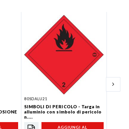
80SDALU21
80PLAQH
SIMBOLI DI PERICOLO - Targa in
PLACCHE
OSIONE
alluminio con simbolo di pericolo
FRONTAL
n....
DESTRA)
L
AGGIUNGI AL