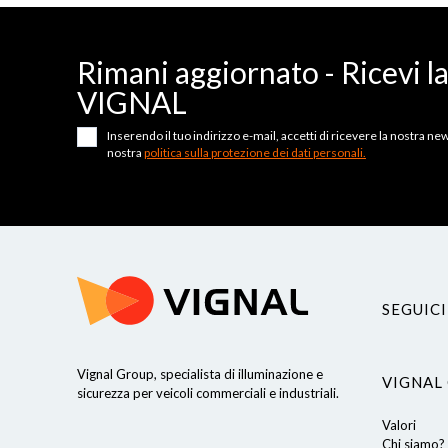
Rimani aggiornato - Ricevi l
VIGNAL
Inserendo il tuo indirizzo e-mail, accetti di ricevere la nostra news
nostra
politica sulla protezione dei dati personali.
SEGUICI
Vignal Group, specialista di illuminazione e
VIGNAL
Continua senza consenso
sicurezza per veicoli commerciali e industriali.
Valori
Cookies
Chi siamo?