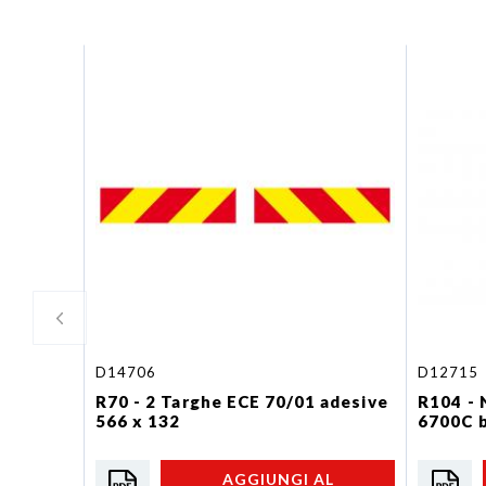
D14706
D12715
R70 - 2 Targhe ECE 70/01 adesive
R104 - 
566 x 132
6700C b
AGGIUNGI AL