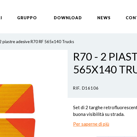
I
GRUPPO
DOWNLOAD
NEWS
CON
2 piastre adesive R70 RF 565x140 Trucks
R70 - 2 PIA
565X140 TR
RIF. D16106
Set di 2 targhe retrofluorescent
buona visibilità su strada.
Per saperne di più