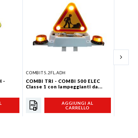
COMBIT5.2FL.ADH
TLP 700-
 -
COMBI TRI - COMBI 500 ELEC
TRIFLAS
Classe 1 con lampeggianti da...
ELEC.MA
L
AGGIUNGI AL
CARRELLO