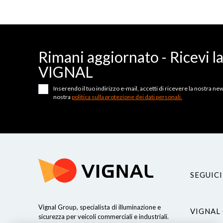
Rimani aggiornato - Ricevi l
VIGNAL
Inserendo il tuo indirizzo e-mail, accetti di ricevere la nostra news
nostra
politica sulla protezione dei dati personali.
SEGUICI
Vignal Group, specialista di illuminazione e
VIGNAL
Continua senza consenso
sicurezza per veicoli commerciali e industriali.