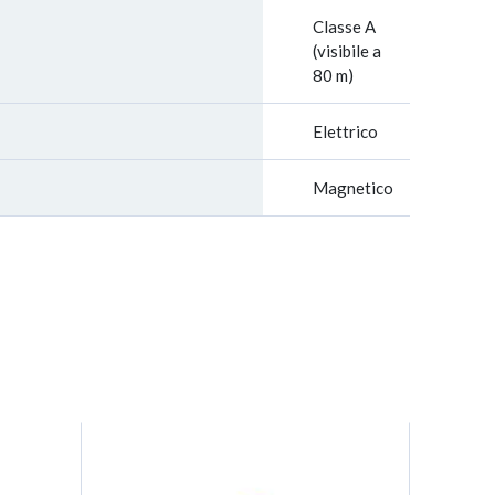
Classe A
(visibile a
80 m)
Elettrico
Magnetico