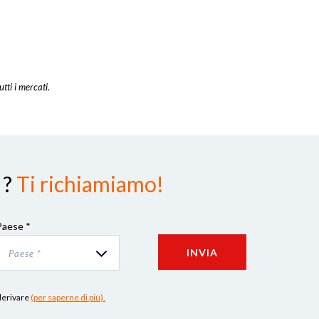
utti i mercati.
 ?
Ti richiamiamo!
Paese *
INVIA
Paese *
 derivare
(per saperne di più).