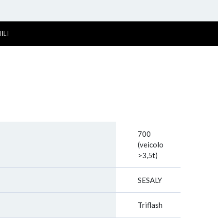
ILI
700
(veicolo
>3,5t)
SESALY
Triflash