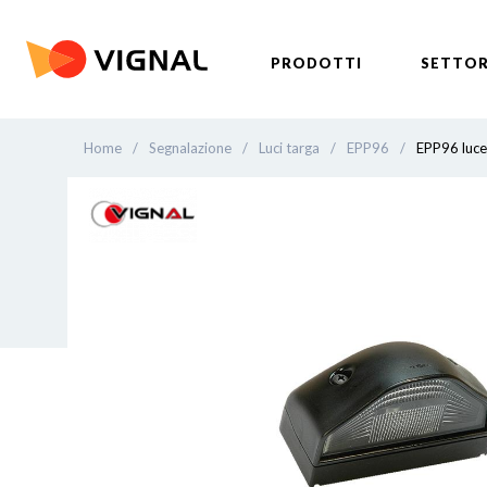
PRODOTTI
SETTOR
Home
/
Segnalazione
/
Luci targa
/
EPP96
/
EPP96 luce