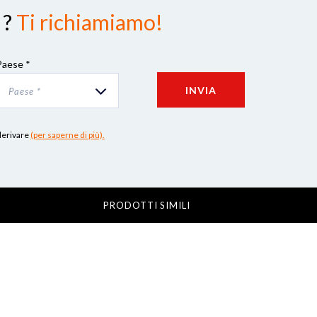
 ?
Ti richiamiamo!
Paese *
INVIA
Paese *
 derivare
(per saperne di più).
PRODOTTI SIMILI