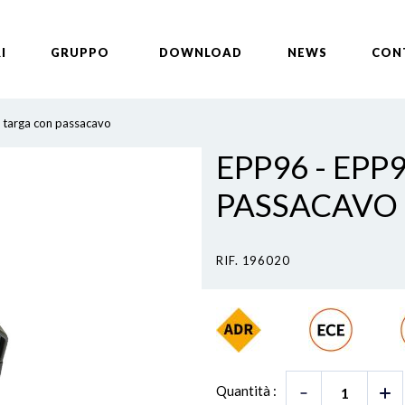
I
GRUPPO
DOWNLOAD
NEWS
CON
 targa con passacavo
EPP96 - EP
PASSACAVO
RIF. 196020
Quantità :