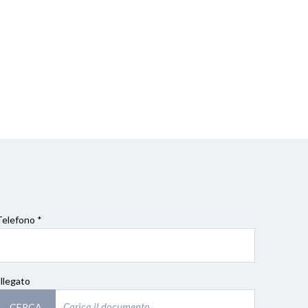
Telefono *
allegato
CERCA