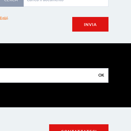
i più)
.
INVIA
OK