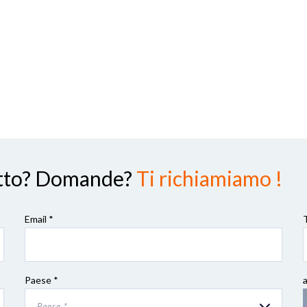
dotto? Domande?
Ti richiamiamo !
Email *
Paese *
Paese *