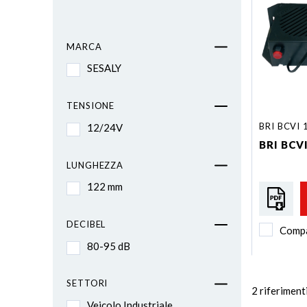
MARCA
SESALY
TENSIONE
BRI BCVI 
12/24V
BRI BCVI
LUNGHEZZA
122 mm
DECIBEL
Comp
80-95 dB
SETTORI
2
riferiment
Veicolo Industriale