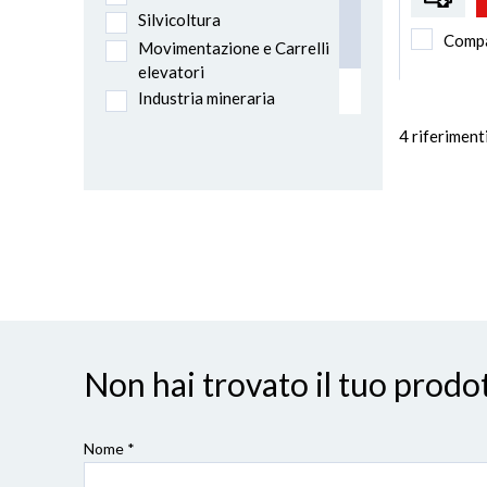
Silvicoltura
Comp
Movimentazione e Carrelli
elevatori
Industria mineraria
Rimorchio e Semi-rimorchio
4
riferiment
Furgoni e furgonati
Non hai trovato il tuo pro
Nome *