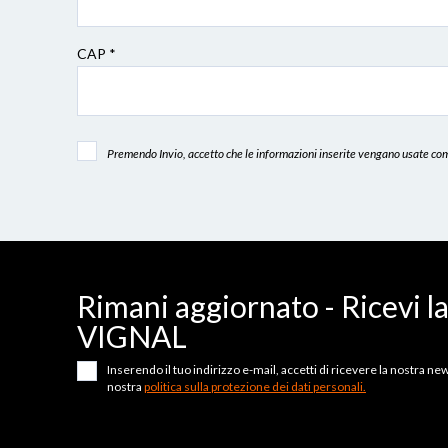
CAP
*
Premendo Invio, accetto che le informazioni inserite vengano usate come
Rimani aggiornato - Ricevi l
VIGNAL
Inserendo il tuo indirizzo e-mail, accetti di ricevere la nostra news
nostra
politica sulla protezione dei dati personali.