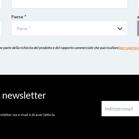
Paese *
Paese *
 parte della richiesta del prodotto e del rapporto commerciale che può risultare
(per saperne d
a newsletter
letter via e-mail e di aver letto la