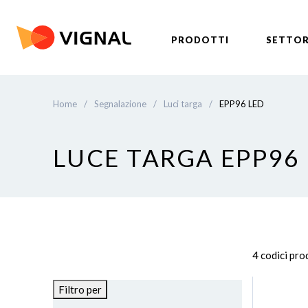
PRODOTTI
SETTOR
Home
/
Segnalazione
/
Luci targa
/
EPP96 LED
LUCE TARGA EPP96
4 codici pr
Filtro per