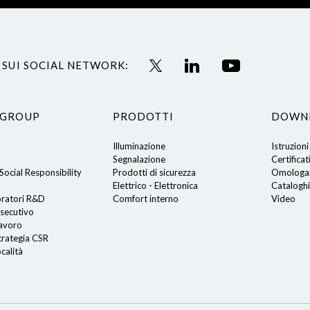
 SUI SOCIAL NETWORK:
 GROUP
PRODOTTI
DOWN
Illuminazione
Istruzioni
Segnalazione
Certificat
ocial Responsibility
Prodotti di sicurezza
Omologaz
Elettrico - Elettronica
Cataloghi
oratori R&D
Comfort interno
Video
secutivo
lavoro
trategia CSR
calità