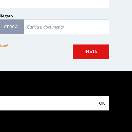
allegato
CERCA
i più)
.
INVIA
OK