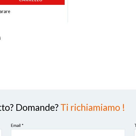
arare
i
dotto? Domande?
Ti richiamiamo !
Email *