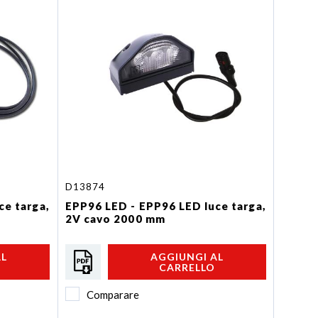
D13874
ce targa,
EPP96 LED - EPP96 LED luce targa,
2V cavo 2000 mm
AL
AGGIUNGI AL
CARRELLO
Comparare