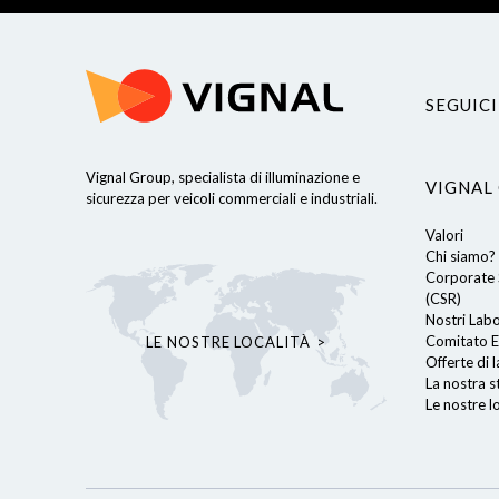
SEGUICI
Vignal Group, specialista di illuminazione e
VIGNAL
Continua senza consenso
sicurezza per veicoli commerciali e industriali.
Valori
Cookies
Chi siamo?
Corporate S
Utilizziamo i cookie sul nostro sito web per offrirti un'esperienza
(CSR)
ottimale, ricordando le tue preferenze per le visite future.
Nostri Lab
Cliccando su "Accetta", accetti l'uso di TUTTI i cookie. Tuttavia,
Comitato E
LE NOSTRE LOCALITÀ
è possibile accedere alle impostazioni dei cookie per
Offerte di 
personalizzare il consenso.
La nostra s
Le nostre lo
Leggi l'informativa sulla privacy
Consensi certificati da
Impostazione
Accetta tutti