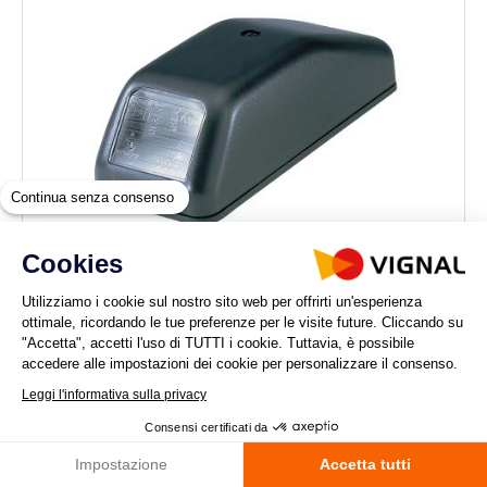
Continua senza consenso
Cookies
Utilizziamo i cookie sul nostro sito web per offrirti un'esperienza
ottimale, ricordando le tue preferenze per le visite future. Cliccando su
"Accetta", accetti l'uso di TUTTI i cookie. Tuttavia, è possibile
185010
accedere alle impostazioni dei cookie per personalizzare il consenso.
FE85 - Luce di posizione anteriore base
sagomata trasparente
Leggi l'informativa sulla privacy
Consensi certificati da
AGGIUNGI AL CARRELLO
Impostazione
Accetta tutti