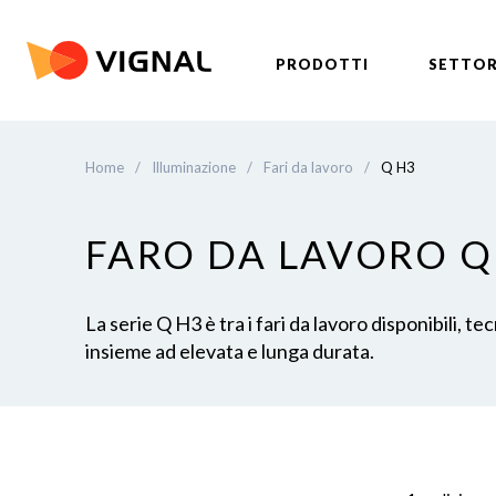
PRODOTTI
SETTOR
Home
/
Illuminazione
/
Fari da lavoro
/
Q H3
FARO DA LAVORO Q
La serie Q H3 è tra i fari da lavoro disponibili,
insieme ad elevata e lunga durata.