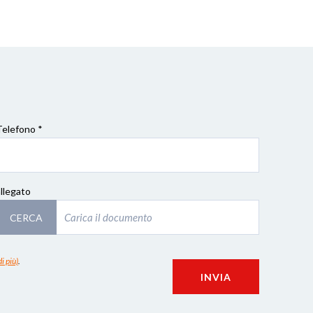
Telefono *
allegato
CERCA
i più)
.
INVIA