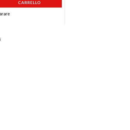
CARRELLO
arare
i