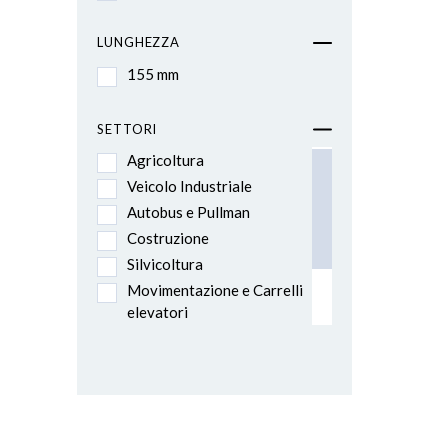
LUNGHEZZA
155 mm
SETTORI
Agricoltura
Veicolo Industriale
Autobus e Pullman
Costruzione
Silvicoltura
Movimentazione e Carrelli
elevatori
Rimorchio e Semi-rimorchio
Furgoni e furgonati
Veicoli d'emergenza