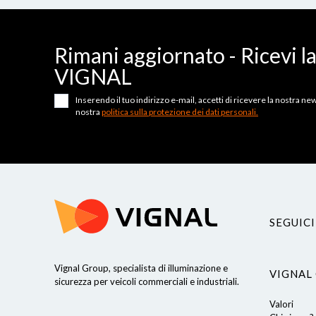
Rimani aggiornato - Ricevi l
VIGNAL
Inserendo il tuo indirizzo e-mail, accetti di ricevere la nostra news
nostra
politica sulla protezione dei dati personali.
SEGUICI
Vignal Group, specialista di illuminazione e
VIGNAL
sicurezza per veicoli commerciali e industriali.
Valori