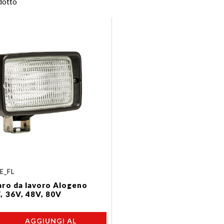
odotto
E_FL
aro da lavoro Alogeno
, 36V, 48V, 80V
AGGIUNGI AL