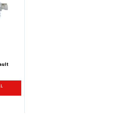
ault
AL