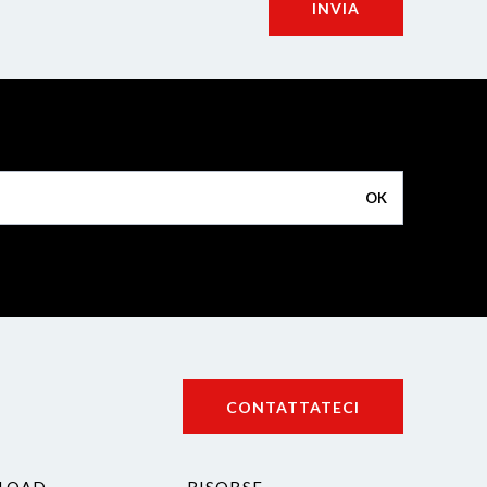
INVIA
OK
CONTATTATECI
LOAD
RISORSE