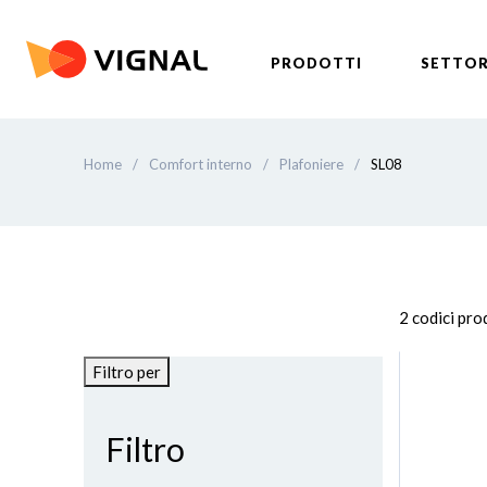
PRODOTTI
SETTOR
Home
/
Comfort interno
/
Plafoniere
/
SL08
2 codici pr
Filtro per
Filtro