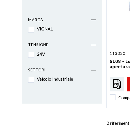
MARCA
VIGNAL
TENSIONE
113030
24V
SL08 - L
apertura
SETTORI
Veicolo Industriale
Comp
2
riferiment