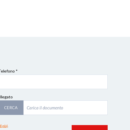
Telefono *
allegato
CERCA
i più)
.