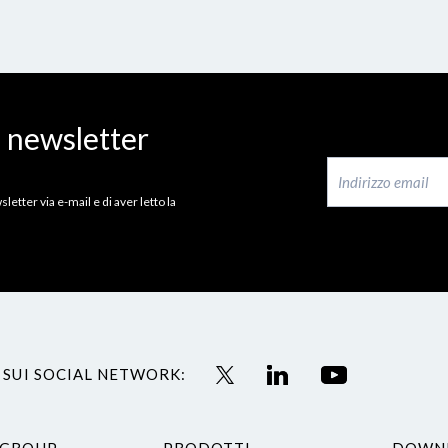
a newsletter
letter via e-mail e di aver letto la
 SUI SOCIAL NETWORK:
 GROUP
PRODOTTI
DOWN