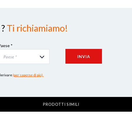
 ?
Ti richiamiamo!
Paese *
INVIA
Paese *
 derivare
(per saperne di più).
PRODOTTI SIMILI