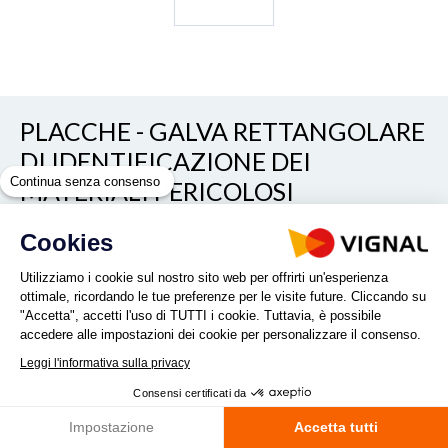
PLACCHE - GALVA RETTANGOLARE
DI IDENTIFICAZIONE DEI
Continua senza consenso
MATERIALI PERICOLOSI
400X300X1MM
Cookies
RIF. 80RGALSBARR
Utilizziamo i cookie sul nostro sito web per offrirti un'esperienza
ottimale, ricordando le tue preferenze per le visite future. Cliccando su
"Accetta", accetti l'uso di TUTTI i cookie. Tuttavia, è possibile
accedere alle impostazioni dei cookie per personalizzare il consenso.
Quantità :
Leggi l'informativa sulla privacy
Consensi certificati da
RICHIESTA PRODOTTO
Impostazione
Accetta tutti