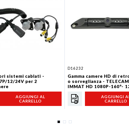
D16232
ri sistemi cablati -
Gamma camere HD di retr
 7P/12/24V per 2
o sorveglianza - TELECA
mere
IMMAT HD 1080P-160°- 1
AGGIUNGI AL
AGGIUNGI A
CARRELLO
CARRELLO