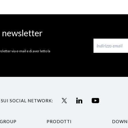
a newsletter
letter via e-mail e di aver letto la
 SUI SOCIAL NETWORK:
 GROUP
PRODOTTI
DOWN