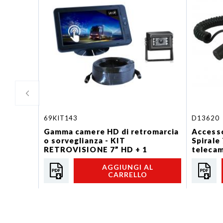
69KIT143
D13620
Gamma camere HD di retromarcia
Accesso
o sorveglianza - KIT
Spirale
RETROVISIONE 7” HD + 1
teleca
TELECAMERA COMPATTA...
AGGIUNGI AL
CARRELLO