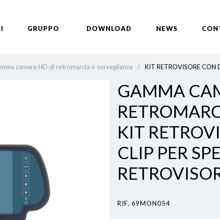
I
GRUPPO
DOWNLOAD
NEWS
CON
mma camere HD di retromarcia o sorveglianza
/
KIT RETROVISORE CON D
GAMMA CAM
RETROMARCI
KIT RETROV
CLIP PER S
RETROVISOR
RIF. 69MON054