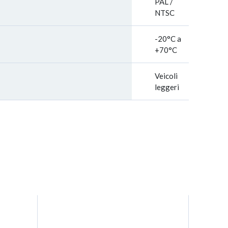
PAL /
NTSC
-20°C a
+70°C
Veicoli
leggeri