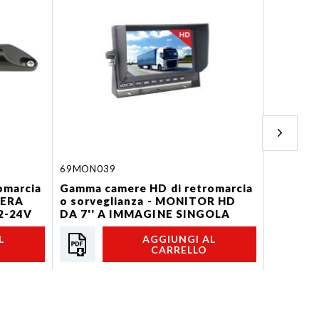
69MON039
CAM KIT 
omarcia
Gamma camere HD di retromarcia
Gamma c
MERA
o sorveglianza - MONITOR HD
o sorveg
2-24V
DA 7'' A IMMAGINE SINGOLA
posterio
L
AGGIUNGI AL
CARRELLO