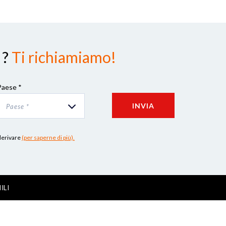
 ?
Ti richiamiamo!
Paese *
INVIA
Paese *
 derivare
(per saperne di più).
ILI