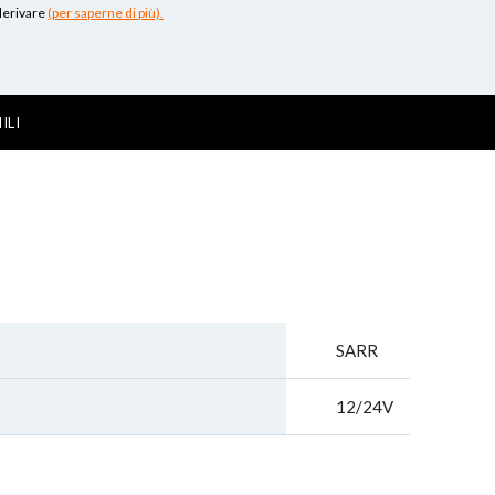
 derivare
(per saperne di più).
ILI
SARR
12/24V