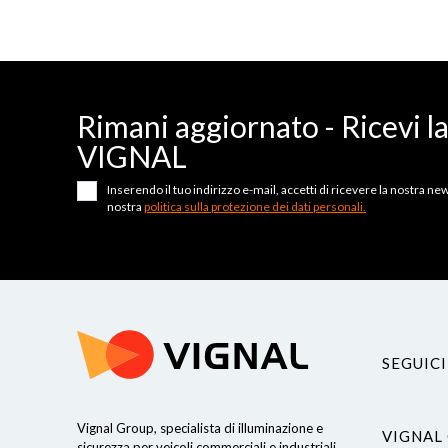
Rimani aggiornato - Ricevi l
VIGNAL
Inserendo il tuo indirizzo e-mail, accetti di ricevere la nostra news
nostra
politica sulla protezione dei dati personali.
SEGUICI
Vignal Group, specialista di illuminazione e
VIGNAL
sicurezza per veicoli commerciali e industriali.