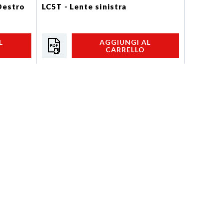
Destro
LC5T - Lente sinistra
LC8 - Le
L
AGGIUNGI AL
CARRELLO