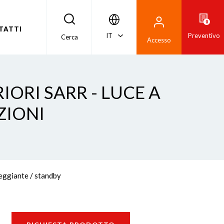
0
TATTI
IT
Preventivo
Cerca
Accesso
IORI SARR - LUCE A
ZIONI
peggiante / standby