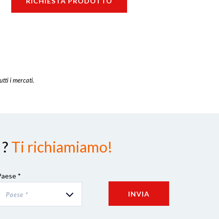
RICHIESTA PRODOTTO
utti i mercati.
 ?
Ti richiamiamo!
Paese *
INVIA
Paese *