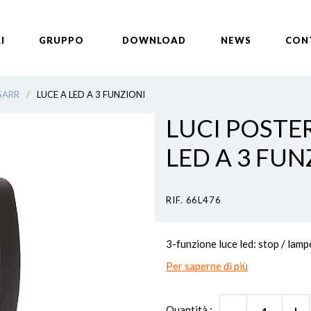
I
GRUPPO
DOWNLOAD
NEWS
CON
 SARR
/
LUCE A LED A 3 FUNZIONI
LUCI POSTER
LED A 3 FUN
RIF. 66L476
3-funzione luce led: stop / lam
Per saperne di più
Quantità :