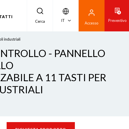
0
TATTI
IT
Preventivo
Cerca
Accesso
li industriali
ONTROLLO - PANNELLO
LLO
ABILE A 11 TASTI PER
USTRIALI