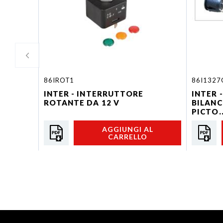
86IROT1
86I1327
INTER - INTERRUTTORE
INTER 
ROTANTE DA 12 V
BILANC
PICTO..
AGGIUNGI AL
CARRELLO