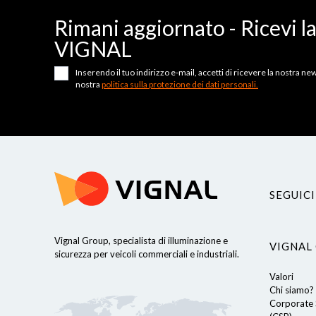
Rimani aggiornato - Ricevi l
VIGNAL
Inserendo il tuo indirizzo e-mail, accetti di ricevere la nostra news
nostra
politica sulla protezione dei dati personali.
SEGUICI
Vignal Group, specialista di illuminazione e
VIGNAL
sicurezza per veicoli commerciali e industriali.
Valori
Chi siamo?
Corporate S