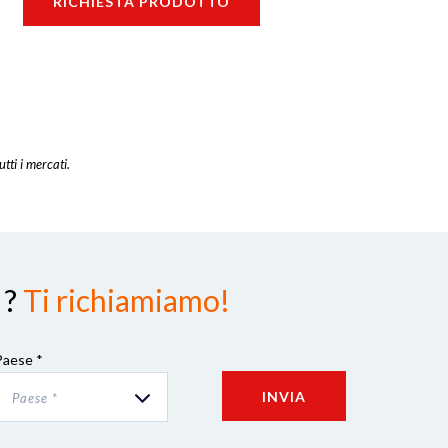
RICHIESTA PRODOTTO
utti i mercati.
 ?
Ti richiamiamo!
Paese *
INVIA
Paese *