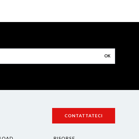
OK
CONTATTATECI
LOAD
RISORSE