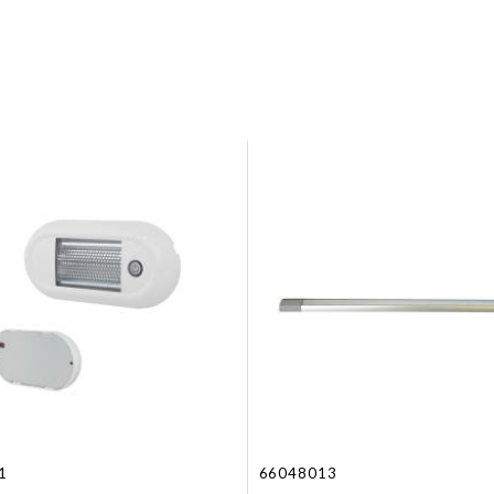
1
66048013