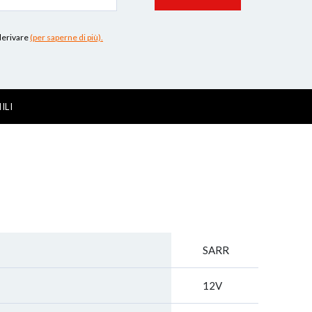
 derivare
(per saperne di più).
ILI
SARR
12V