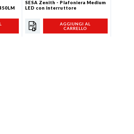
SESA Zenith - Plafoniera Medium
PLAFON
450LM
LED con interruttore
OVALE 
CON...
L
AGGIUNGI AL
CARRELLO