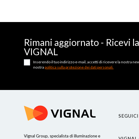
Rimani aggiornato - Ricevi l
VIGNAL
Inserendo il tuo indirizzo e-mail, accetti di ricevere la nostra news
nostra
politica sulla protezione dei dati personali.
SEGUICI
Vignal Group, specialista di illuminazione e
VIGNAL
Continua senza consenso