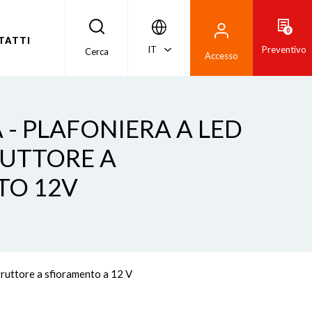
0
TATTI
IT
Preventivo
Cerca
Accesso
 - PLAFONIERA A LED
UTTORE A
TO 12V
rruttore a sfioramento a 12 V