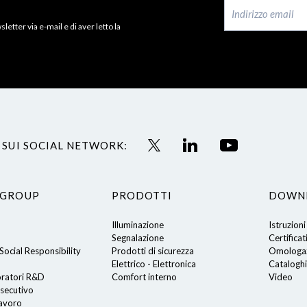
letter via e-mail e di aver letto la
 SUI SOCIAL NETWORK:
 GROUP
PRODOTTI
DOWN
Illuminazione
Istruzioni
Segnalazione
Certificat
ocial Responsibility
Prodotti di sicurezza
Omologaz
Elettrico - Elettronica
Cataloghi
oratori R&D
Comfort interno
Video
secutivo
lavoro