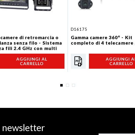
D16175
amere di retromarcia o
Gamma camere 360° - Kit
ianza senza filo - Sistema
completo di 4 telecamere 
a fili 2.4 GHz con multi
AGGIUNGI AL
AGGIUNGI A
CARRELLO
CARRELLO
a newsletter