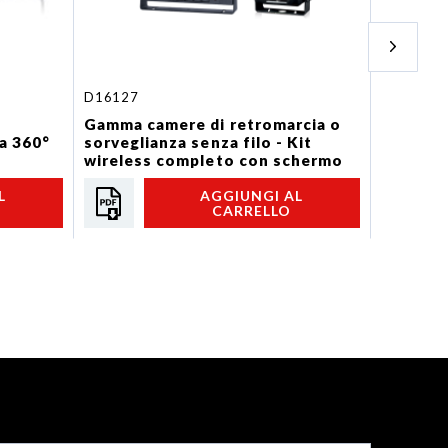
D16127
69CAM1
Gamma camere di retromarcia o
Accessor
a 360°
sorveglianza senza filo - Kit
TELECA
wireless completo con schermo
da 7",...
L
AGGIUNGI AL
CARRELLO