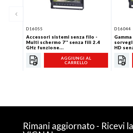
D16055
D16044
Accessori sistemi senza filo -
Gamma c
Multi schermo 7'' senza fili 2.4
sorvegl
GHz funzione...
HD senz
shermo
AGGIUNGI AL
CARRELLO
Rimani aggiornato - Ricevi l