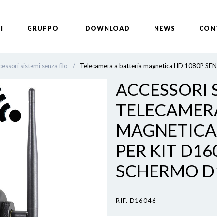
I
GRUPPO
DOWNLOAD
NEWS
CON
essori sistemi senza filo
/
Telecamera a batteria magnetica HD 1080P SE
ACCESSORI S
TELECAMERA
MAGNETICA 
PER KIT D1
SCHERMO D
RIF. D16046