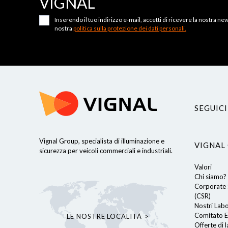
VIGNAL
Inserendo il tuo indirizzo e-mail, accetti di ricevere la nostra news
nostra
politica sulla protezione dei dati personali.
SEGUICI
Vignal Group, specialista di illuminazione e
VIGNAL
sicurezza per veicoli commerciali e industriali.
Valori
ro sito web per offrirti un'esperienza
Chi siamo?
referenze per le visite future.
Corporate S
tti l'uso di TUTTI i cookie. Tuttavia,
(CSR)
mpostazioni dei cookie per
Nostri Lab
Comitato E
LE NOSTRE LOCALITÀ
cy
Offerte di 