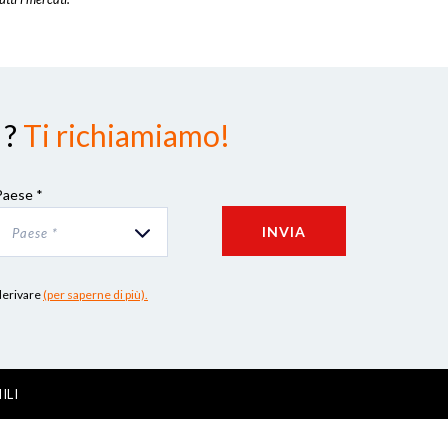
 ?
Ti richiamiamo!
Paese *
INVIA
Paese *
 derivare
(per saperne di più).
ILI