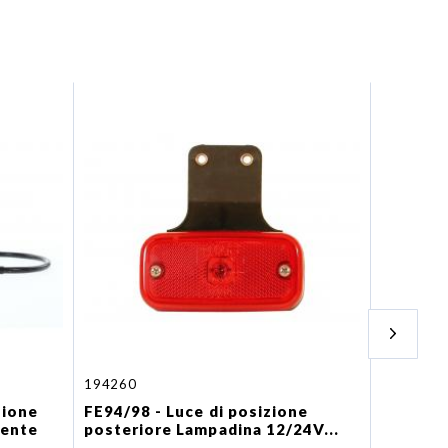
194260
104450
zione
FE94/98 - Luce di posizione
FE04 LED
rente
posteriore Lampadina 12/24V...
anterio