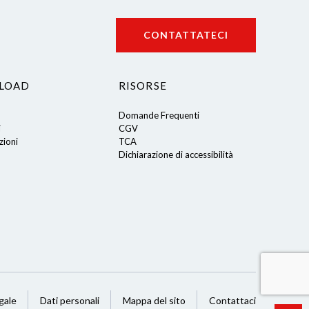
CONTATTATECI
LOAD
RISORSE
Domande Frequenti
i
CGV
ioni
TCA
Dichiarazione di accessibilità
gale
Dati personali
Mappa del sito
Contattaci