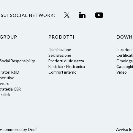
 SUI SOCIAL NETWORK:
 GROUP
PRODOTTI
DOWN
Illuminazione
Istruzioni
Segnalazione
Certificat
ocial Responsibility
Prodotti di sicurezza
Omologaz
Elettrico - Elettronica
Cataloghi
oratori R&D
Comfort interno
Video
secutivo
lavoro
trategia CSR
calità
i
e-commerce by Dedi
Avviso le