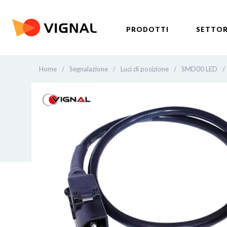
PRODOTTI
SETTOR
Home
/
Segnalazione
/
Luci di posizione
/
SMD00 LED
/