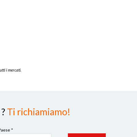
utti i mercati.
 ?
Ti richiamiamo!
Paese *