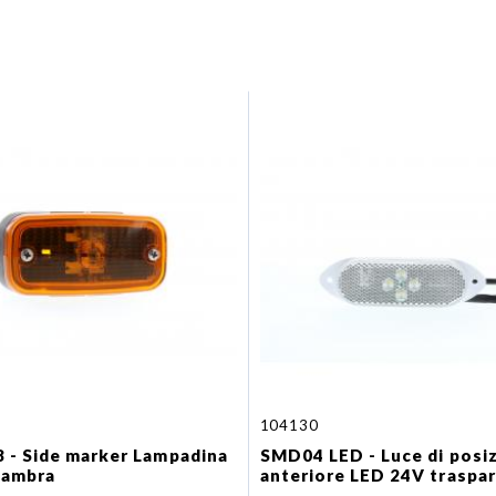
104130
 - Side marker Lampadina
SMD04 LED - Luce di posi
 ambra
anteriore LED 24V traspa