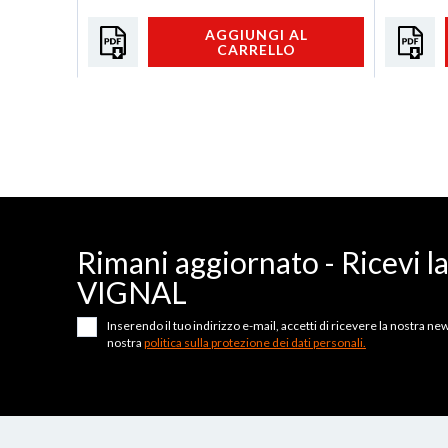
AGGIUNGI AL
CARRELLO
Rimani aggiornato - Ricevi l
VIGNAL
Inserendo il tuo indirizzo e-mail, accetti di ricevere la nostra news
nostra
politica sulla protezione dei dati personali.