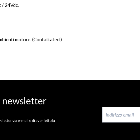
 / 24Vdc.
mbienti motore. (Contattateci)
a newsletter
letter via e-mail e di aver letto la