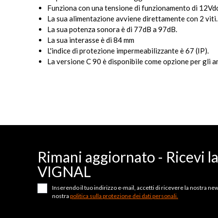
Funziona con una tensione di funzionamento di 12Vdc
La sua alimentazione avviene direttamente con 2 viti.
La sua potenza sonora è di 77dB a 97dB.
La sua interasse è di 84 mm
L'indice di protezione impermeabilizzante è 67 (IP).
La versione C 90 è disponibile come opzione per gli a
Rimani aggiornato - Ricevi l
VIGNAL
Inserendo il tuo indirizzo e-mail, accetti di ricevere la nostra news
nostra
politica sulla protezione dei dati personali.