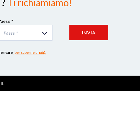
 ?
Ti richiamiamo!
Paese *
INVIA
Paese *
 derivare
(per saperne di più).
ILI