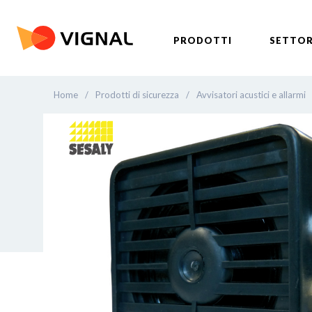
PRODOTTI
SETTOR
Home
/
Prodotti di sicurezza
/
Avvisatori acustici e allarmi