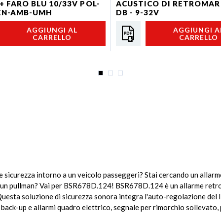
+ FARO BLU 10/33V POL-
ACUSTICO DI RETROMAR
EN-AMB-UMH
DB - 9-32V
AGGIUNGI AL
AGGIUNGI A
CARRELLO
CARRELLO
e sicurezza intorno a un veicolo passeggeri? Stai cercando un allar
 un pullman? Vai per BSR678D.124! BSR678D.124 è un allarme retro
uesta soluzione di sicurezza sonora integra l'auto-regolazione del li
i back-up e allarmi quadro elettrico, segnale per rimorchio sollevato,