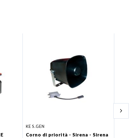
KE S.GEN
630120
ME
Corno di priorità - Sirena - Sirena
ASR ST