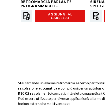
RETROMARCIA PARLANTE
SIRENA
PROGRAMMABILE...
SPO-G
AGGIUNGI AL
CARRELLO
Stai cercando un allarme retromarcia
esterno
per fornir
regolazione automatica
e
con più usi
per un autobus o
R10 02 regolamento
(compatibilità elettromagnetica). Q
Può essere utilizzato per diverse applicazioni: allarme d
backup esterno ha molti vantaggi: