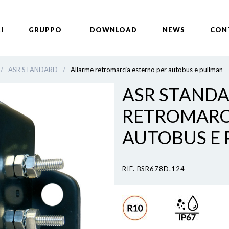
I
GRUPPO
DOWNLOAD
NEWS
CON
/
ASR STANDARD
/
Allarme retromarcia esterno per autobus e pullman
ASR STANDA
RETROMARC
AUTOBUS E
RIF. BSR678D.124