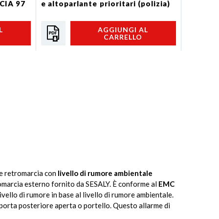
CIA 97
e altoparlante prioritari (polizia)
RETROM
L
AGGIUNGI AL
CARRELLO
me retromarcia con
livello di rumore ambientale
marcia esterno fornito da SESALY. È conforme al
EMC
vello di rumore in base al livello di rumore ambientale.
 porta posteriore aperta o portello. Questo allarme di