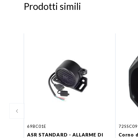
Prodotti simili
69BC01E
72SSC09
ASR STANDARD - ALLARME DI
Corno di