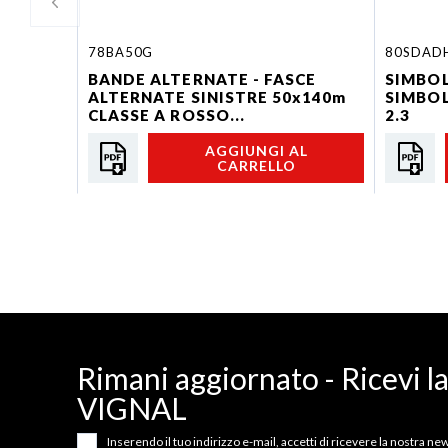
78BA50G
80SDAD
BANDE ALTERNATE - FASCE
SIMBOL
ALTERNATE SINISTRE 50x140m
SIMBOL
CLASSE A ROSSO...
2.3
AGGIUNGI AL
CARRELLO
Rimani aggiornato - Ricevi l
VIGNAL
Inserendo il tuo indirizzo e-mail, accetti di ricevere la nostra news