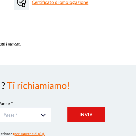
Certificato di omologazione
utti i mercati.
 ?
Ti richiamiamo!
Paese *
INVIA
Paese *
 derivare
(per saperne di più).