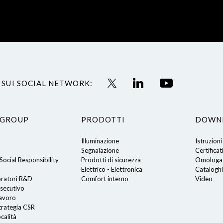
 SUI SOCIAL NETWORK:
 GROUP
PRODOTTI
DOWN
Illuminazione
Istruzioni
Segnalazione
Certificat
ocial Responsibility
Prodotti di sicurezza
Omologaz
Elettrico - Elettronica
Cataloghi
oratori R&D
Comfort interno
Video
secutivo
lavoro
trategia CSR
calità