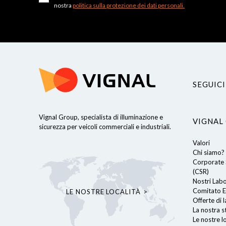
nostra
politica sulla protezione dei dati personali.
SEGUICI
Vignal Group, specialista di illuminazione e
VIGNAL
sicurezza per veicoli commerciali e industriali.
Valori
Chi siamo?
Corporate S
ro sito web per offrirti un'esperienza
(CSR)
referenze per le visite future.
Nostri Lab
tti l'uso di TUTTI i cookie. Tuttavia,
Comitato E
LE NOSTRE LOCALITÀ
mpostazioni dei cookie per
Offerte di 
La nostra s
Le nostre lo
cy