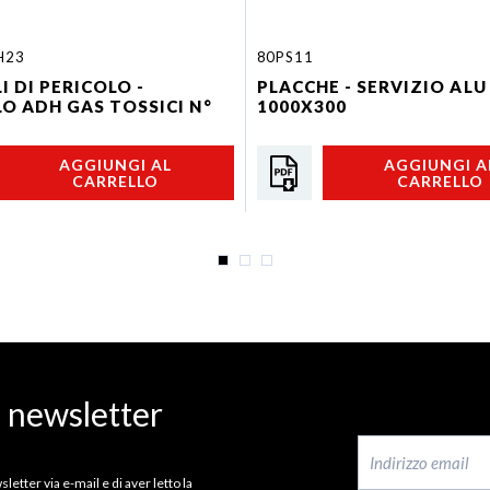
H23
80PS11
I DI PERICOLO -
PLACCHE - SERVIZIO ALU
O ADH GAS TOSSICI N°
1000X300
AGGIUNGI AL
AGGIUNGI A
CARRELLO
CARRELLO
a newsletter
letter via e-mail e di aver letto la