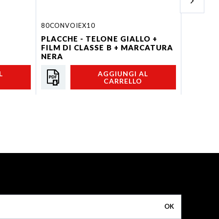
80CONVOIEX10
P.MAG.SE
PLACCHE - TELONE GIALLO +
PLACCHE
FILM DI CLASSE B + MARCATURA
per SERV
NERA
L
AGGIUNGI AL
CARRELLO
OK