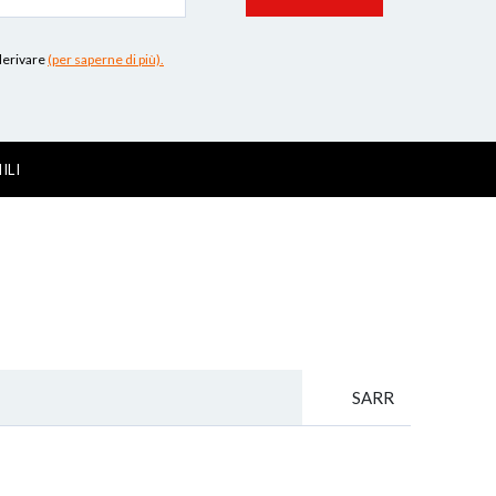
 derivare
(per saperne di più).
ILI
SARR