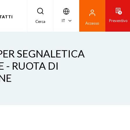
0
TATTI
IT
Preventivo
Cerca
Accesso
PER SEGNALETICA
 - RUOTA DI
NE