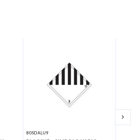
80SDALU9
D14590