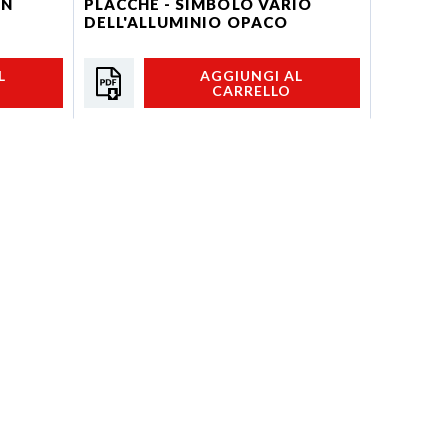
IN
PLACCHE - SIMBOLO VARIO
CA - Ca
DELL'ALLUMINIO OPACO
L
AGGIUNGI AL
CARRELLO