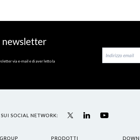
a newsletter
letter via e-mail e di aver letto la
 SUI SOCIAL NETWORK:
 GROUP
PRODOTTI
DOWN