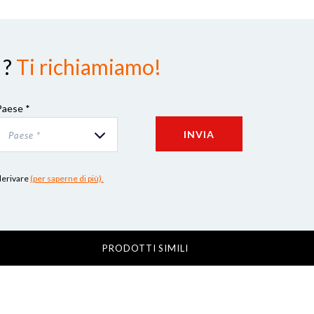
 ?
Ti richiamiamo!
Paese *
INVIA
Paese *
 derivare
(per saperne di più).
PRODOTTI SIMILI