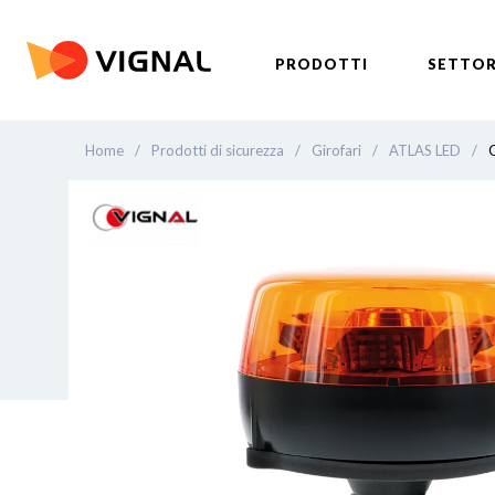
PRODOTTI
SETTOR
Home
/
Prodotti di sicurezza
/
Girofari
/
ATLAS LED
/
G