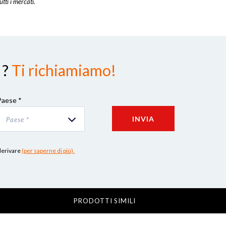
utti i mercati.
 ?
Ti richiamiamo!
Paese *
INVIA
Paese *
 derivare
(per saperne di più).
PRODOTTI SIMILI