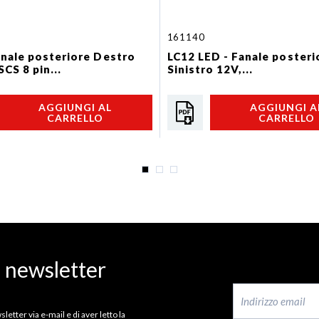
161140
anale posteriore Destro
LC12 LED - Fanale posteri
CS 8 pin...
Sinistro 12V,...
AGGIUNGI AL
AGGIUNGI A
CARRELLO
CARRELLO
a newsletter
letter via e-mail e di aver letto la