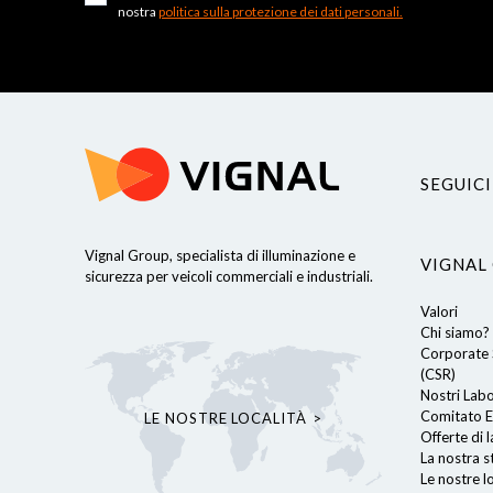
nostra
politica sulla protezione dei dati personali.
SEGUICI
Continua senza consenso
Vignal Group, specialista di illuminazione e
VIGNAL
Cookies
sicurezza per veicoli commerciali e industriali.
Valori
Utilizziamo i cookie sul nostro sito web per offrirti un'esperienza
Chi siamo?
ottimale, ricordando le tue preferenze per le visite future.
Corporate S
Cliccando su "Accetta", accetti l'uso di TUTTI i cookie. Tuttavia,
(CSR)
è possibile accedere alle impostazioni dei cookie per
Nostri Lab
personalizzare il consenso.
Comitato E
LE NOSTRE LOCALITÀ
Leggi l'informativa sulla privacy
Offerte di 
La nostra s
Consensi certificati da
Le nostre lo