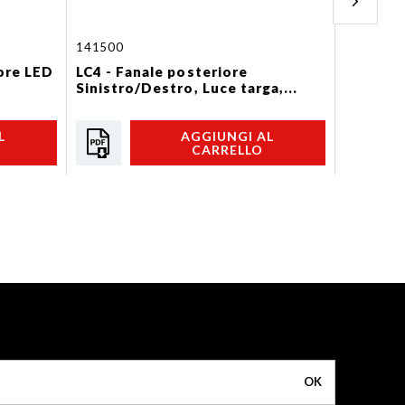
141500
156220
ore LED
LC4 - Fanale posteriore
LC8 - F
Sinistro/Destro, Luce targa,...
con cica
L
AGGIUNGI AL
CARRELLO
OK