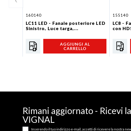
160140
155140
LC11 LED - Fanale posteriore LED
LC8 - F
Sinistro, Luce targa,...
con HDS
AGGIUNGI AL
CARRELLO
Rimani aggiornato - Ricevi l
VIGNAL
Inserendo il tuo indirizzo e-mail, accetti di ricevere la nostra news