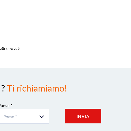
utti i mercati.
 ?
Ti richiamiamo!
Paese *
INVIA
Paese *