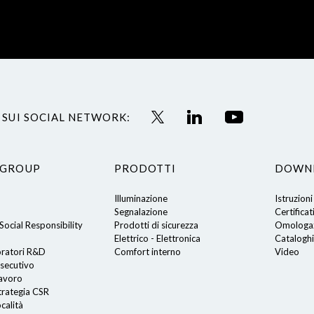
 SUI SOCIAL NETWORK:
 GROUP
PRODOTTI
DOWN
Illuminazione
Istruzioni
Segnalazione
Certificat
ocial Responsibility
Prodotti di sicurezza
Omologaz
Elettrico - Elettronica
Cataloghi
oratori R&D
Comfort interno
Video
secutivo
lavoro
trategia CSR
calità