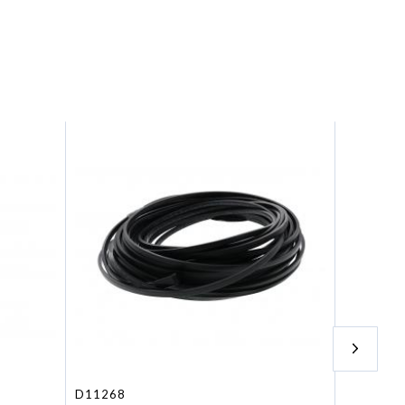
D11268
D10132