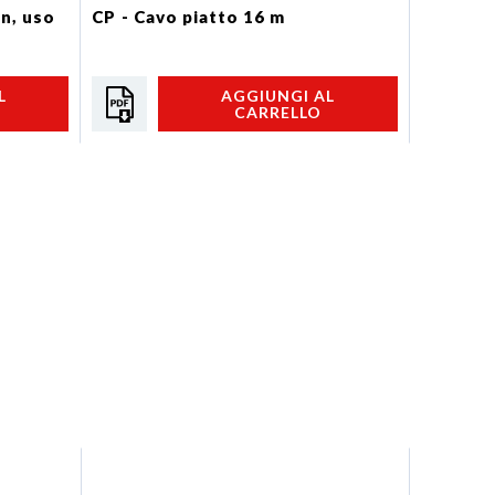
in, uso
CP - Cavo piatto 16 m
ACC - Do
L
AGGIUNGI AL
CARRELLO