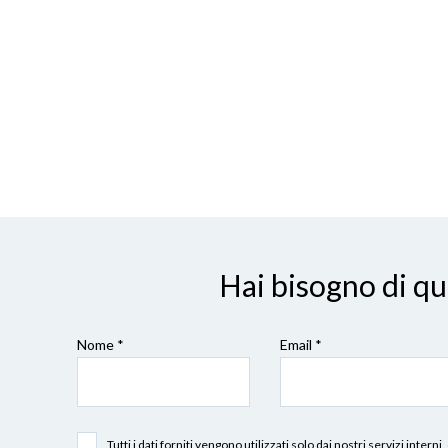
Hai bisogno di q
Nome *
Email *
Tutti i dati forniti vengono utilizzati solo dai nostri servizi int