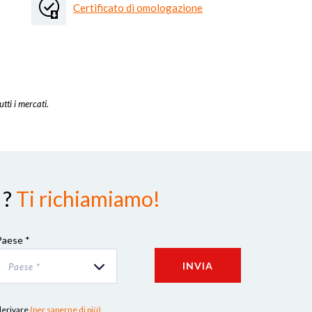
Certificato di omologazione
utti i mercati.
 ?
Ti richiamiamo!
Paese *
INVIA
Paese *
 derivare
(per saperne di più).