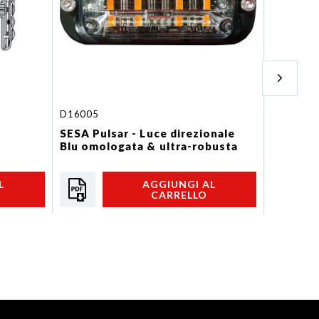
D16005
SPIRALED
SESA Pulsar - Luce direzionale
SEGNAL
Blu omologata & ultra-robusta
Set di 6
SPIRAL
L
AGGIUNGI AL
CARRELLO