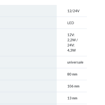
12/24V
LED
12V:
2,2W /
24V:
4,3W
universale
80 mm
106 mm
13 mm