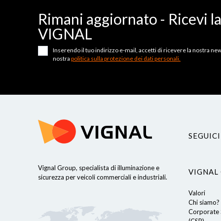
Rimani aggiornato - Ricevi l
VIGNAL
Inserendo il tuo indirizzo e-mail, accetti di ricevere la nostra news
nostra
politica sulla protezione dei dati personali.
SEGUICI
Vignal Group, specialista di illuminazione e
VIGNAL
Continua senza consenso
sicurezza per veicoli commerciali e industriali.
Valori
Cookies
Chi siamo?
Corporate S
Utilizziamo i cookie sul nostro sito web per offrirti un'esperienza