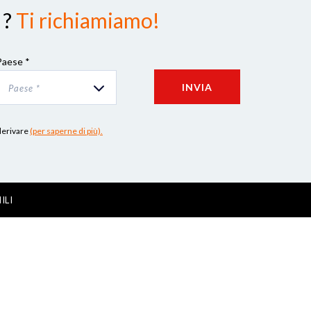
 ?
Ti richiamiamo!
Paese *
INVIA
Paese *
 derivare
(per saperne di più).
ILI