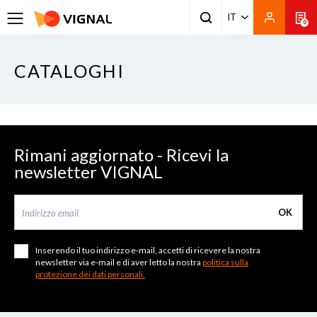
IT
0
CATALOGHI
Rimani aggiornato - Ricevi la
newsletter VIGNAL
OK
Inserendo il tuo indirizzo e-mail, accetti di ricevere la nostra
newsletter via e-mail e di aver letto la nostra
politica sulla
protezione dei dati personali.