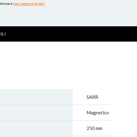
 derivare
(per saperne di più).
ILI
SARR
Magnetico
250 mm