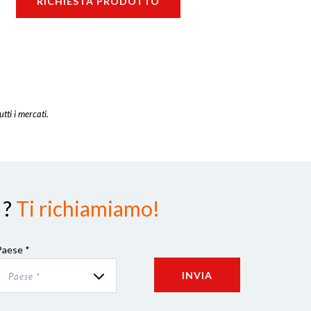
RICHIESTA PRODOTTO
utti i mercati.
 ?
Ti richiamiamo!
Paese *
INVIA
Paese *