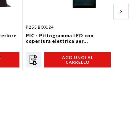
P255.BOX.24
PIC400.E
teriore
PIC - Pittogramma LED con
PIC - P
copertura elettrica per...
posterio
L
AGGIUNGI AL
CARRELLO