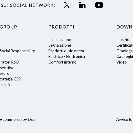
 SUI SOCIAL NETWORK:
 GROUP
PRODOTTI
DOWN
Illuminazione
Istruzioni
Segnalazione
Certificat
ocial Responsibility
Prodotti di sicurezza
Omologaz
Elettrico - Elettronica
Cataloghi
oratori R&D
Comfort interno
Video
secutivo
lavoro
trategia CSR
calità
i
e-commerce by Dedi
Avviso le
e impostazioni sulla privacy, garantendo la conformità alle normative.