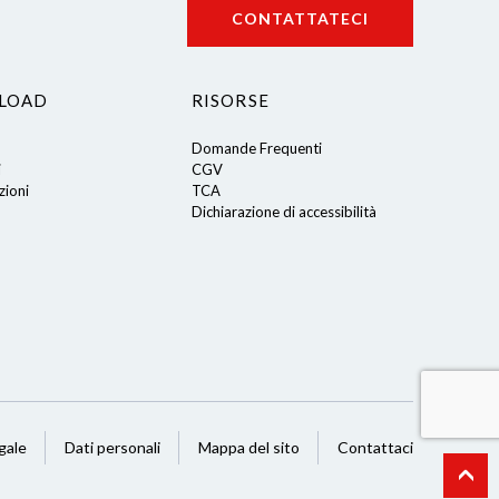
CONTATTATECI
LOAD
RISORSE
Domande Frequenti
i
CGV
ioni
TCA
Dichiarazione di accessibilità
gale
Dati personali
Mappa del sito
Contattaci
 Personalizza le tue preferenze per controllare come le tue informazio