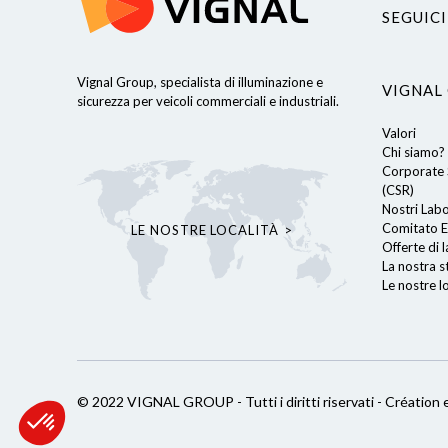
SEGUICI
Vignal Group, specialista di illuminazione e
VIGNAL
sicurezza per veicoli commerciali e industriali.
Valori
Chi siamo?
Corporate S
ro sito web per offrirti un'esperienza
(CSR)
referenze per le visite future.
Nostri Lab
tti l'uso di TUTTI i cookie. Tuttavia,
Comitato E
LE NOSTRE LOCALITÀ
mpostazioni dei cookie per
Offerte di 
La nostra s
Le nostre lo
cy
tificati da
Axeptio consent
Piattaforma di Gestione del Consenso: Personalizza le tue opzion
© 2022 VIGNAL GROUP - Tutti i diritti riservati -
Création 
La nostra piattaforma ti consente di personalizzare e gestire le tu