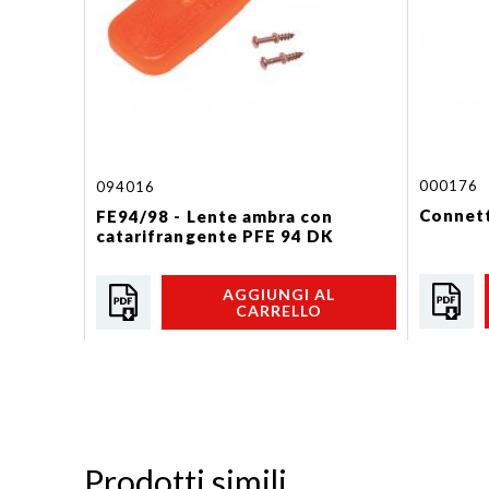
000176
094016
Connett
FE94/98 - Lente ambra con
catarifrangente PFE 94 DK
AGGIUNGI AL
CARRELLO
Prodotti simili