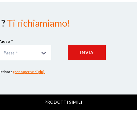
 ?
Ti richiamiamo!
Paese *
INVIA
Paese *
 derivare
(per saperne di più).
PRODOTTI SIMILI