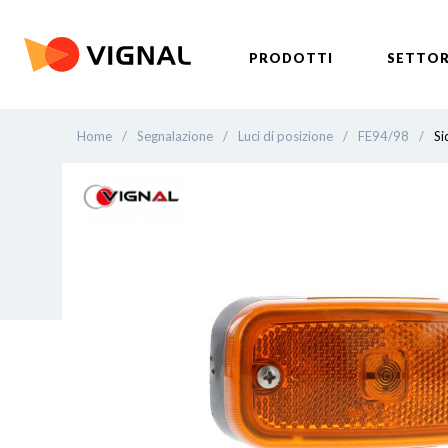
PRODOTTI
SETTOR
Home
/
Segnalazione
/
Luci di posizione
/
FE94/98
/
Si