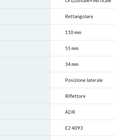
Orizzontale+Verticale
Rettangolare
110 mm
55 mm
34 mm
Posizione laterale
Riflettore
ADR
E2 4093