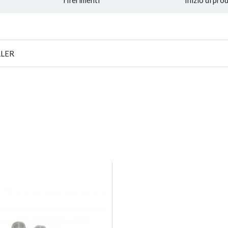
riferimenti
Inizio di pro
LER