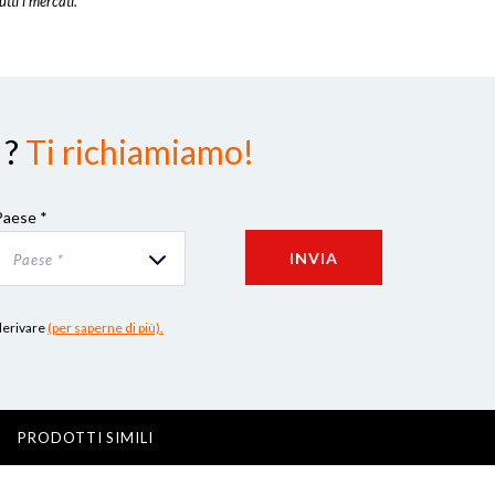
utti i mercati.
 ?
Ti richiamiamo!
Paese *
INVIA
Paese *
 derivare
(per saperne di più).
PRODOTTI SIMILI