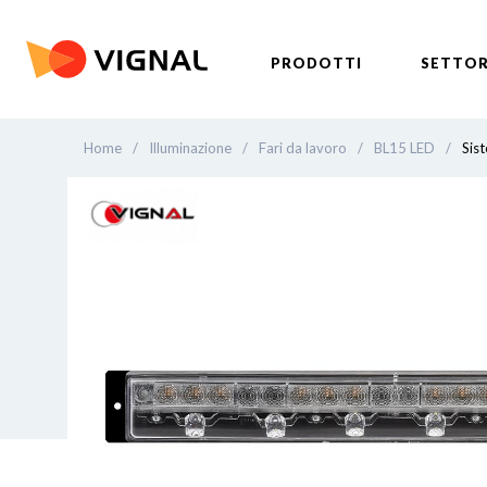
PRODOTTI
SETTOR
Home
/
Illuminazione
/
Fari da lavoro
/
BL15 LED
/
Sis