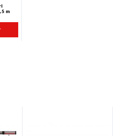
ri
,5 m
L