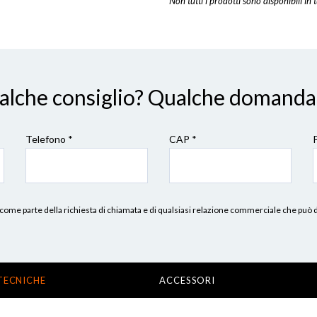
Non tutti i prodotti sono disponibili in t
ualche consiglio? Qualche domanda
Telefono *
CAP
*
erni, come parte della richiesta di chiamata e di qualsiasi relazione commerciale che può
TECNICHE
ACCESSORI