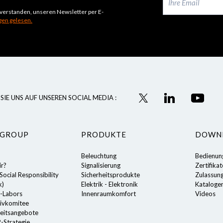
inverstanden, unseren Newsletter per E-
en gelesen.
SIE UNS AUF UNSEREN SOCIAL MEDIA :
 GROUP
PRODUKTE
DOWN
Beleuchtung
Bedienun
ir?
Signalisierung
Zertifika
ocial Responsibility
Sicherheitsprodukte
Zulassun
k)
Elektrik - Elektronik
Kataloge
-Labors
Innenraumkomfort
Videos
ivkomitee
eitsangebote
-Strategie