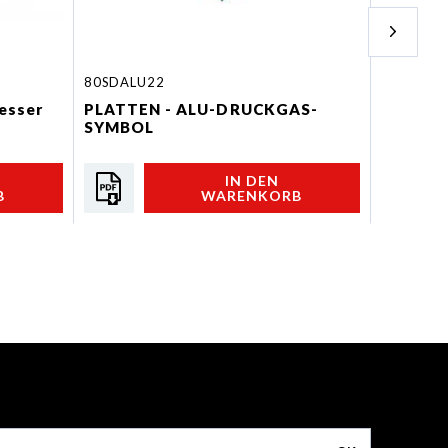
80SDALU22
80RALUP
esser
PLATTEN - ALU-DRUCKGAS-
PLATTE
SYMBOL
ORANGE
IN DEN
B
WARENKORB