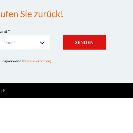
ufen Sie zurück!
Land *
SENDEN
Land *
iehung verwendet
(Mehr erfahren)
.
KTE