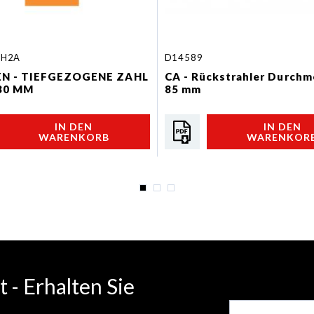
CH2A
D14589
N - TIEFGEZOGENE ZAHL
CA - Rückstrahler Durchm
80 MM
85 mm
IN DEN
IN DEN
WARENKORB
WARENKOR
 - Erhalten Sie