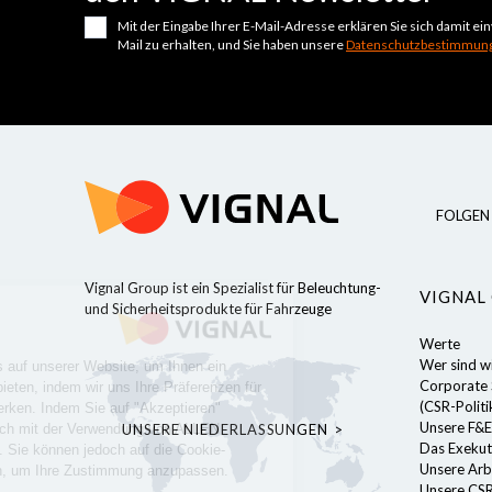
Mit der Eingabe Ihrer E-Mail-Adresse erklären Sie sich damit e
Mail zu erhalten, und Sie haben unsere
Datenschutzbestimmung
FOLGEN 
Ohne Einwilligung fortfahren
Vignal Group ist ein Spezialist für Beleuchtung-
VIGNAL
und Sicherheitsprodukte für Fahrzeuge
Cookies
Werte
Wer sind w
Wir verwenden Cookies auf unserer Website, um Ihnen ein
Corporate S
optimales Erlebnis zu bieten, indem wir uns Ihre Präferenzen für
(CSR-Politi
zukünftige Besuche merken. Indem Sie auf "Akzeptieren"
Unsere F&E
UNSERE NIEDERLASSUNGEN
klicken, erklären Sie sich mit der Verwendung von ALLEN
Das Exekut
Cookies einverstanden. Sie können jedoch auf die Cookie-
Unsere Arb
Einstellungen zugreifen, um Ihre Zustimmung anzupassen.
Unsere CSR