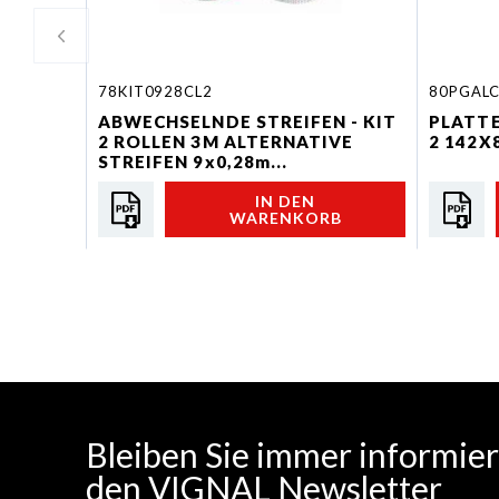
78KIT0928CL2
80PGAL
ABWECHSELNDE STREIFEN - KIT
PLATTE
2 ROLLEN 3M ALTERNATIVE
2 142X
STREIFEN 9x0,28m...
IN DEN
WARENKORB
Bleiben Sie immer informiert
den VIGNAL Newsletter