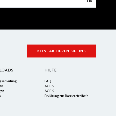
OK
KONTAKTIEREN SIE UNS
LOADS
HILFE
gsanleitung
FAQ
ten
AGB'S
gen
AGB'S
n
Erklärung zur Barrierefreiheit