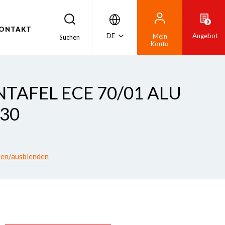
0
ONTAKT
DE
Angebot
Mein
Suchen
Konto
NTAFEL ECE 70/01 ALU
130
gen/ausblenden