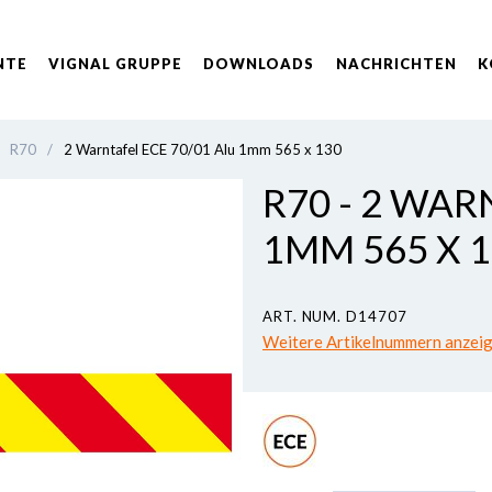
NTE
VIGNAL GRUPPE
DOWNLOADS
NACHRICHTEN
K
R70
/
2 Warntafel ECE 70/01 Alu 1mm 565 x 130
R70 - 2 WAR
1MM 565 X 
ART. NUM. D14707
Weitere Artikelnummern anzei