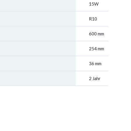
15W
R10
600 mm
254 mm
36 mm
2 Jahr