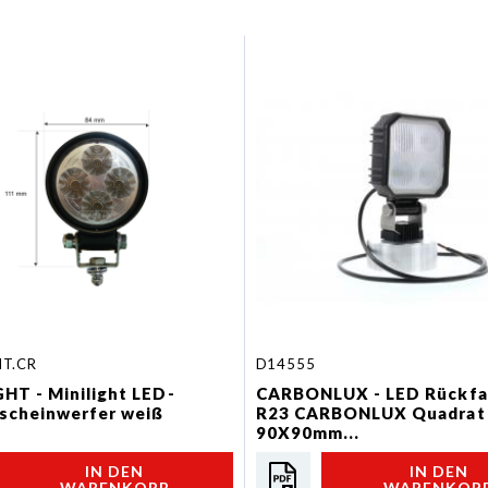
HT.CR
D14555
HT - Minilight LED-
CARBONLUX - LED Rückfah
scheinwerfer weiß
R23 CARBONLUX Quadrat
90X90mm...
IN DEN
IN DEN
WARENKORB
WARENKOR