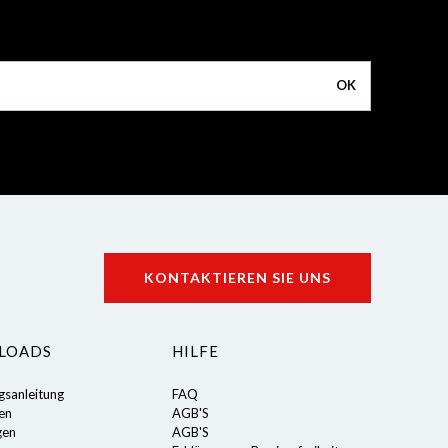
OK
KONTAKTIEREN SIE UNS
LOADS
HILFE
gsanleitung
FAQ
ten
AGB'S
gen
AGB'S