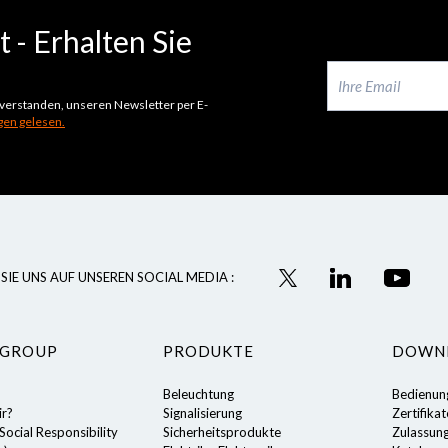
 - Erhalten Sie
inverstanden, unseren Newsletter per E-
en gelesen.
SIE UNS AUF UNSEREN SOCIAL MEDIA :
 GROUP
PRODUKTE
DOWN
Beleuchtung
Bedienun
ir?
Signalisierung
Zertifika
ocial Responsibility
Sicherheitsprodukte
Zulassun