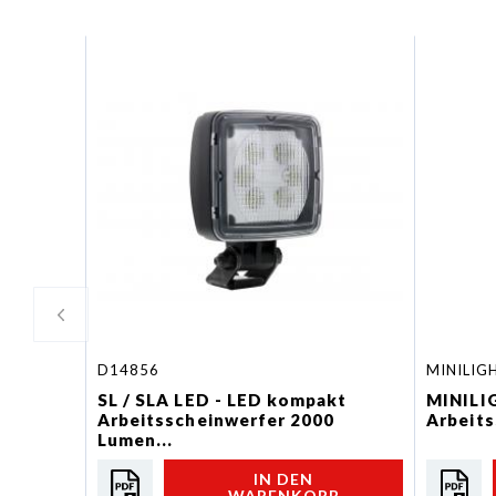
D14856
MINILIG
SL / SLA LED - LED kompakt
MINILIG
Arbeitsscheinwerfer 2000
Arbeits
Lumen...
IN DEN
WARENKORB