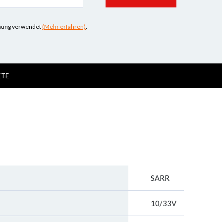
iehung verwendet
(Mehr erfahren)
.
KTE
SARR
10/33V