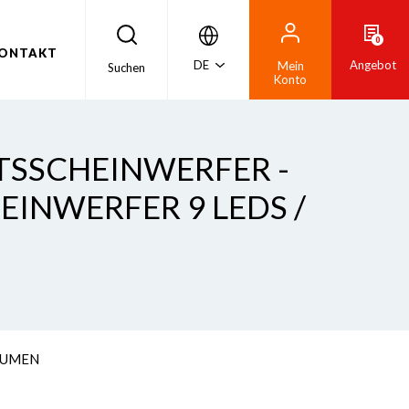
0
ONTAKT
DE
Angebot
Mein
Suchen
Konto
TSSCHEINWERFER -
EINWERFER 9 LEDS /
 LUMEN