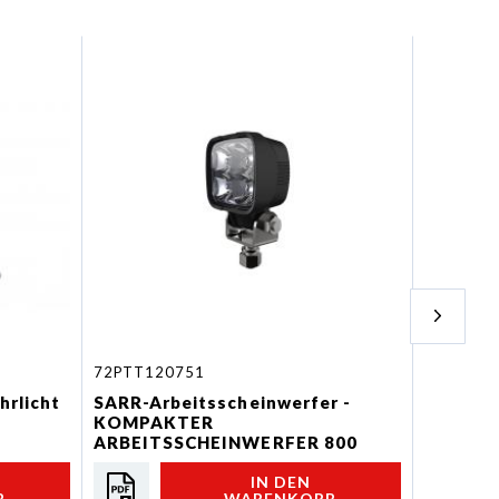
72PTT120751
MINILIG
rlicht
SARR-Arbeitsscheinwerfer -
MINILIG
KOMPAKTER
Arbeits
ARBEITSSCHEINWERFER 800
LUMEN
IN DEN
B
WARENKORB