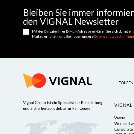
Bleiben Sie immer informiert
den VIGNAL Newsletter
Mit der Eingabe Ihrer E-Mail-Adresse erklären Sie sich damit e
Mail zu erhalten, und Sie haben unsere
Datenschutzbestimmung
FOLGEN 
Vignal Group ist ein Spezialist für Beleuchtung-
VIGNAL
und Sicherheitsprodukte für Fahrzeuge
Werte
Wer sind w
 unserer Website, um Ihnen ein
Corporate S
n, indem wir uns Ihre Präferenzen für