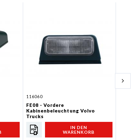
116060
115010
FE08 - Vordere
FE09 - 
Kabinenbeleuchtung Volvo
Begrenz
Trucks
RENAULT
IN DEN
B
WARENKORB