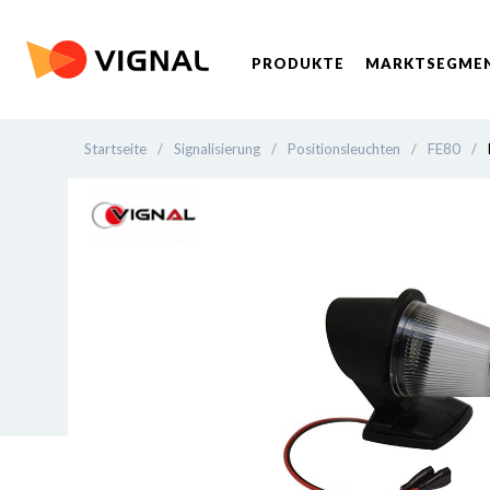
PRODUKTE
MARKTSEGME
Startseite
/
Signalisierung
/
Positionsleuchten
/
FE80
/