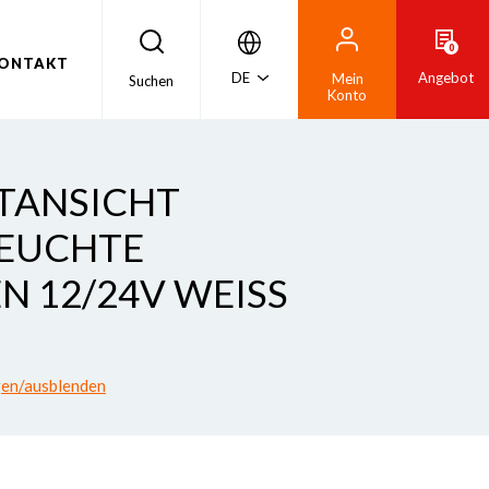
0
ONTAKT
DE
Angebot
Mein
Suchen
Konto
NTANSICHT
LEUCHTE
 12/24V WEISS
gen/ausblenden