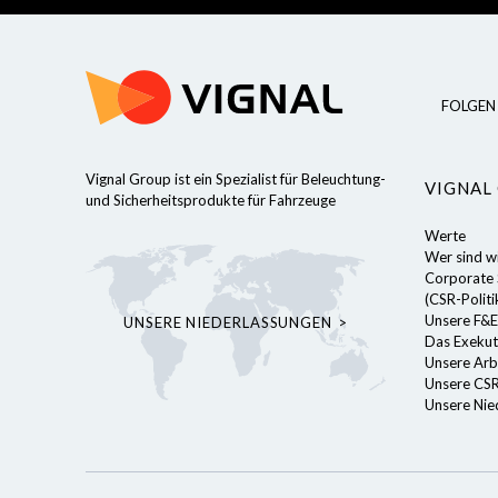
FOLGEN 
Vignal Group ist ein Spezialist für Beleuchtung-
VIGNAL
und Sicherheitsprodukte für Fahrzeuge
Werte
Wer sind w
 unserer Website, um Ihnen ein
Corporate S
n, indem wir uns Ihre Präferenzen für
(CSR-Politi
. Indem Sie auf "Akzeptieren"
Unsere F&E
UNSERE NIEDERLASSUNGEN
 mit der Verwendung von ALLEN
Das Exekut
 können jedoch auf die Cookie-
Unsere Arb
um Ihre Zustimmung anzupassen.
Unsere CSR
tlinie
Unsere Nie
rtifiziert durch