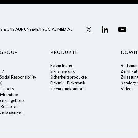
SIE UNS AUF UNSEREN SOCIAL MEDIA :
 GROUP
PRODUKTE
DOWN
Beleuchtung
Bedienun
ir?
Signalisierung
Zertifika
ocial Responsibility
Sicherheitsprodukte
Zulassun
k)
Elektrik - Elektronik
Kataloge
-Labors
Innenraumkomfort
Videos
ivkomitee
eitsangebote
-Strategie
derlassungen