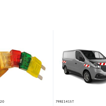
20
79RE141ST