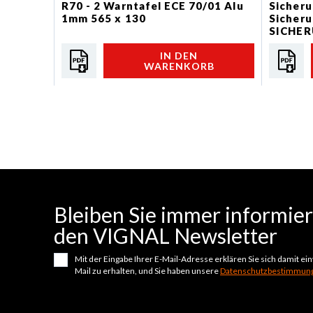
R70 - 2 Warntafel ECE 70/01 Alu
Sicher
1mm 565 x 130
Sicheru
SICHER
MAXI S
IN DEN
WARENKORB
Bleiben Sie immer informiert
den VIGNAL Newsletter
Mit der Eingabe Ihrer E-Mail-Adresse erklären Sie sich damit e
Mail zu erhalten, und Sie haben unsere
Datenschutzbestimmung