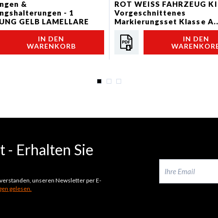
ungen &
ROT WEISS FAHRZEUG KI
ngshalterungen - 1
Vorgeschnittenes
UNG GELB LAMELLARE
Markierungsset Klasse A..
TECKBAR 20A
IN DEN
IN DEN
WARENKORB
WARENKOR
 - Erhalten Sie
inverstanden, unseren Newsletter per E-
en gelesen.