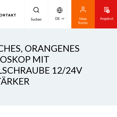
0
ONTAKT
DE
Angebot
Mein
Suchen
Konto
CHES, ORANGENES
ROSKOP MIT
LSCHRAUBE 12/24V
TÄRKER