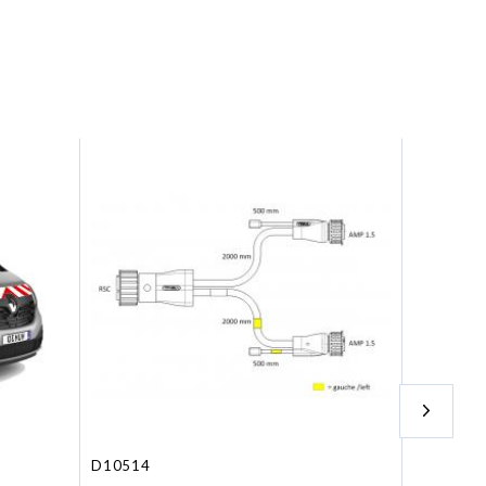
D10514
87C5905