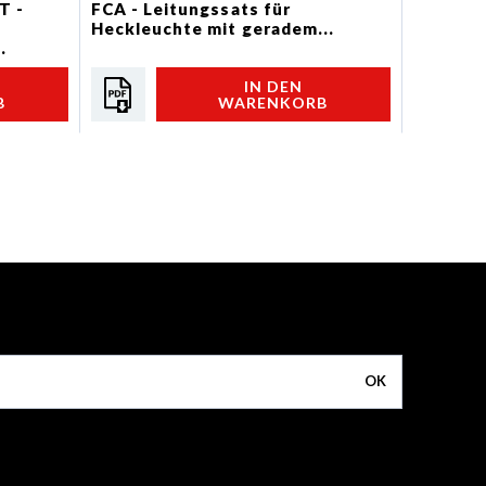
T -
FCA - Leitungssats für
Kabelsc
Heckleuchte mit geradem...
SUPERI
.
FLACHE 
IN DEN
B
WARENKORB
OK