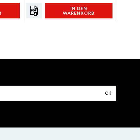
IN DEN
B
WARENKORB
OK