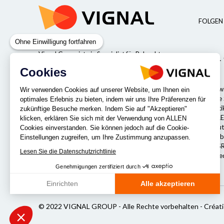
FOLGEN 
Ohne Einwilligung fortfahren
Vignal Group ist ein Spezialist für Beleuchtung-
VIGNAL
und Sicherheitsprodukte für Fahrzeuge
Cookies
Werte
Wer sind w
Wir verwenden Cookies auf unserer Website, um Ihnen ein
Corporate S
optimales Erlebnis zu bieten, indem wir uns Ihre Präferenzen für
(CSR-Politi
zukünftige Besuche merken. Indem Sie auf "Akzeptieren"
Unsere F&E
UNSERE NIEDERLASSUNGEN
klicken, erklären Sie sich mit der Verwendung von ALLEN
Das Exekut
Cookies einverstanden. Sie können jedoch auf die Cookie-
Unsere Arb
Einstellungen zugreifen, um Ihre Zustimmung anzupassen.
Unsere CSR
Lesen Sie die Datenschutzrichtlinie
Unsere Nie
Genehmigungen zertifiziert durch
Einrichten
Alle akzeptieren
Axeptio consent
Einwilligungsmanagementplattform: Passen Sie Ihre Optionen an
© 2022 VIGNAL GROUP - Alle Rechte vorbehalten -
Créat
Unsere Plattform ermöglicht es Ihnen, Ihre Datenschutzeinstellung