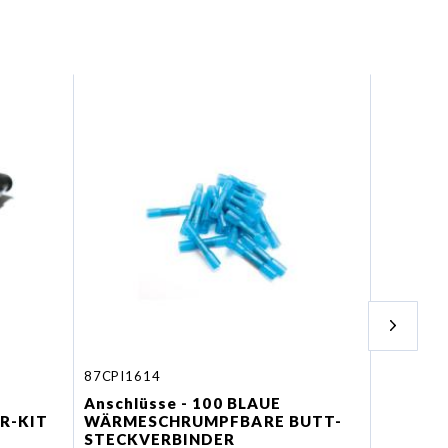
87CPI1614
87C1905
Anschlüsse - 100 BLAUE
Kabelsc
R-KIT
WÄRMESCHRUMPFBARE BUTT-
BLAUE 
STECKVERBINDER
QUERSC