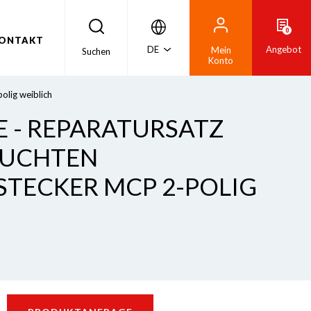
0
ONTAKT
DE
Angebot
Mein
Suchen
Konto
olig weiblich
 - REPARATURSATZ
EUCHTEN
TECKER MCP 2-POLIG