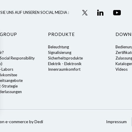
SIE UNS AUF UNSEREN SOCIAL MEDIA :
 GROUP
PRODUKTE
DOWN
Beleuchtung
Bedienun
ir?
Signalisierung
Zertifika
ocial Responsibility
Sicherheitsprodukte
Zulassun
k)
Elektrik - Elektronik
Kataloge
-Labors
Innenraumkomfort
Videos
ivkomitee
eitsangebote
-Strategie
derlassungen
ion e-commerce by Dedi
Impressum
en individuell zu gestalten und zu verwalten, um die Einhaltung der 