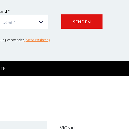
Land *
SENDEN
Land *
iehung verwendet
(Mehr erfahren)
.
KTE
VIGNAL