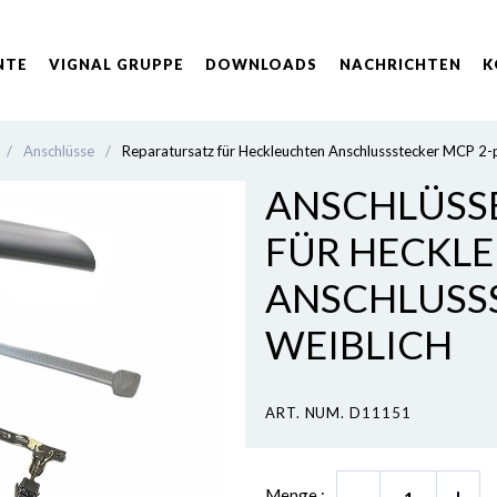
NTE
VIGNAL GRUPPE
DOWNLOADS
NACHRICHTEN
K
/
Anschlüsse
/
Reparatursatz für Heckleuchten Anschlussstecker MCP 2-p
ANSCHLÜSSE
FÜR HECKL
ANSCHLUSSS
WEIBLICH
ART. NUM. D11151
Menge :