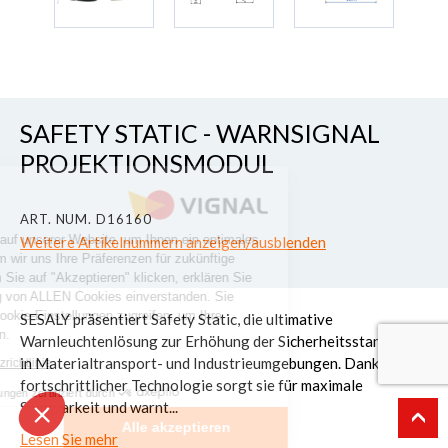
SAFETY STATIC - WARNSIGNAL
PROJEKTIONSMODUL
s
ART. NUM. D16160
 Cookies auf unserer Website, um Ihnen ein optimales
Weitere Artikelnummern anzeigen/ausblenden
eten, indem wir uns Ihre Präferenzen für zukünftige
n. Indem Sie auf "Akzeptieren" klicken, erklären Sie
Verwendung von ALLEN Cookies einverstanden. Sie
 auf die Cookie-Einstellungen zugreifen, um Ihre
SESALY präsentiert Safety Static, die ultimative
nzupassen.
Warnleuchtenlösung zur Erhöhung der Sicherheitsstandards
in Materialtransport- und Industrieumgebungen. Dank
atenschutzrichtlinie
fortschrittlicher Technologie sorgt sie für maximale
Genehmigungen zertifiziert durch
Sichtbarkeit und warnt...
richten
Alle akzeptieren
Lesen Sie mehr