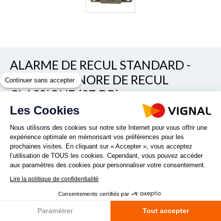
ALARME DE RECUL STANDARD -
ALARME SONORE DE RECUL
Continuer sans accepter
CLASSIQUE (97 DB)
Les Cookies
REF. BSRAV.124
Nous utilisons des cookies sur notre site Internet pour vous offrir une
expérience optimale en mémorisant vos préférences pour les
prochaines visites. En cliquant sur « Accepter », vous acceptez
l’utilisation de TOUS les cookies. Cependant, vous pouvez accéder
aux paramètres des cookies pour personnaliser votre consentement.
Lire la politique de confidentialité
Vous recherchez une alarme sonore de recul économique ?
Consentements certifiés par
Vous souhaitez une alarme de recul pour véhicules agricoles,
véhicules de chantier, grues, camions, camionnettes ... ? Optez
Paramétrer
Tout accepter
pour l'alarme sonore de recul 12 à 48Vdc...