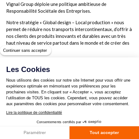
Vignal Group déploie une politique ambitieuse de
Responsabilité Sociétale des Entreprises.
Notre stratégie « Global design – Local production » nous
permet de réduire nos transports intercontinentaux, d’offrir à
nos clients des produits innovants et durables avec un très
haut niveau de service partout dans le monde et de créer des
emplois localement.
Continuer sans accepter
Notre démarche RSE est ancrée dans la durée et nous prenons
3 engagements. Les rapports que nous publions vous
Les Cookies
permettent de découvrir notre politique et les actions que
Nous utilisons des cookies sur notre site Internet pour vous offrir une
nous menons.
expérience optimale en mémorisant vos préférences pour les
prochaines visites. En cliquant sur « Accepter », vous acceptez
l’utilisation de TOUS les cookies. Cependant, vous pouvez accéder
Vignal Group - Nos engagements RSE
aux paramètres des cookies pour personnaliser votre consentement.
Lire la politique de confidentialité
Consentements certifiés par
Paramétrer
Tout accepter