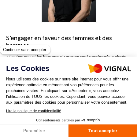
S'engager en faveur des femmes et des
hommes
Continuer sans accepter
« Les femmes et les hommes du groupe sont passionnés, animés
par l’envie d’entreprendre. Ils sont l’atout majeur de Vignal !
Les Cookies
Nous construisons ensemble le futur de Vignal. C’est en cela que le
Nous utilisons des cookies sur notre site Internet pour vous offrir une
pilier « humain et éthique » est au centre de la stratégie RSE.
expérience optimale en mémorisant vos préférences pour les
prochaines visites. En cliquant sur « Accepter », vous acceptez
Nous sommes à l’écoute de nos collaborateurs. Nous assurons un
l’utilisation de TOUS les cookies. Cependant, vous pouvez accéder
cadre de vie sécurisé et nous offrons les mêmes opportunités aux
aux paramètres des cookies pour personnaliser votre consentement.
femmes et aux hommes ».
Lire la politique de confidentialité
Consentements certifiés par
Nathalie Lachaud
– Directrice des Ressources Humaines
Paramétrer
Tout accepter