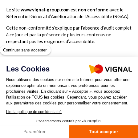
Le site
www.vignal-group.com
est
non conforme
avec le
Référentiel Général d’Amélioration de l’Accessibilité (RGAA).
Cette non-conformité s’explique par l’absence d’audit complet
à ce jour et par la présence de plusieurs contenus ne
respectant pas les exigences d’accessibilité.
Continuer sans accepter
Les Cookies
Résultats des tests
Nous utilisons des cookies sur notre site Internet pour vous offrir une
Aucun audit de conformité RGAA n’a actuellement été réalisé.
expérience optimale en mémorisant vos préférences pour les
prochaines visites. En cliquant sur « Accepter », vous acceptez
Un audit est envisagé dans le cadre de notre démarche
l’utilisation de TOUS les cookies. Cependant, vous pouvez accéder
d’amélioration continue.
aux paramètres des cookies pour personnaliser votre consentement.
Lire la politique de confidentialité
Consentements certifiés par
Paramétrer
Tout accepter
Contenus non accessibles