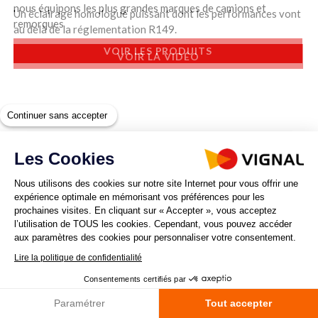
nous équipons les plus grandes marques de camions et
Un éclairage homologué puissant dont les performances vont
remorques
au delà de la réglementation R149.
VOIR LES PRODUITS
VOIR LA VIDÉO
Continuer sans accepter
Les Cookies
Nous utilisons des cookies sur notre site Internet pour vous offrir une
expérience optimale en mémorisant vos préférences pour les
prochaines visites. En cliquant sur « Accepter », vous acceptez
UN SAVOIR-FAIRE UNIQUE
DES ANNÉES D'EXPERTISE
l’utilisation de TOUS les cookies. Cependant, vous pouvez accéder
aux paramètres des cookies pour personnaliser votre consentement.
Lire la politique de confidentialité
Consentements certifiés par
Paramétrer
Tout accepter