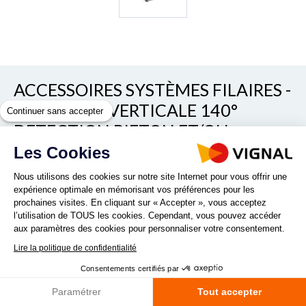
ACCESSOIRES SYSTÈMES FILAIRES -
CAMERA AI VERTICALE 140°
Continuer sans accepter
DETECTION PIETON ET/OU
VEHICULE
Les Cookies
Nous utilisons des cookies sur notre site Internet pour vous offrir une
Voir/cacher les autres références
REF. D16200
expérience optimale en mémorisant vos préférences pour les
prochaines visites. En cliquant sur « Accepter », vous acceptez
l’utilisation de TOUS les cookies. Cependant, vous pouvez accéder
aux paramètres des cookies pour personnaliser votre consentement.
Lire la politique de confidentialité
Consentements certifiés par
La caméra intelligente de détection 1080P HD adopte une
Paramétrer
Tout accepter
nouvelle technologie pour détecter les piétons et les