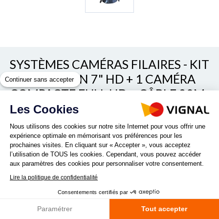
SYSTÈMES CAMÉRAS FILAIRES - KIT
RETROVISION 7" HD + 1 CAMÉRA
Continuer sans accepter
COMPACTE FULL HD + CÂBLE 20M
Les Cookies
REF. 69KIT143
Nous utilisons des cookies sur notre site Internet pour vous offrir une
expérience optimale en mémorisant vos préférences pour les
prochaines visites. En cliquant sur « Accepter », vous acceptez
l’utilisation de TOUS les cookies. Cependant, vous pouvez accéder
aux paramètres des cookies pour personnaliser votre consentement.
Lire la politique de confidentialité
>Ecran tactile 7” HD - 1 image avec possibilité de zoomer > 3
Consentements certifiés par
entrées caméra HD 1080 P ou 720P > Dim moniteur : 203 X
112 X 28 mm > Résolution : 1024 x 3 (RGB) x 600 px >
Paramétrer
Tout accepter
Caméra COMPACTE FULL HD IP...