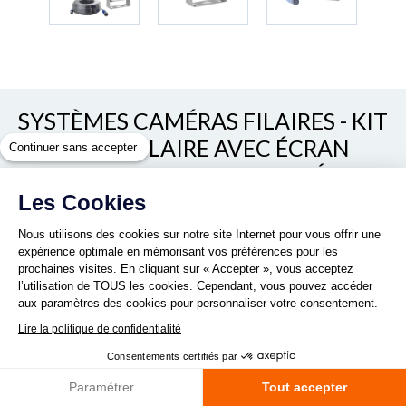
SYSTÈMES CAMÉRAS FILAIRES - KIT
COMPLET FILAIRE AVEC ÉCRAN
Continuer sans accepter
AHD 7" QUAD VIEW ET CAMÉRA
INOX HD 1080P
Les Cookies
Nous utilisons des cookies sur notre site Internet pour vous offrir une
Voir/cacher les autres références
expérience optimale en mémorisant vos préférences pour les
REF. D16129
prochaines visites. En cliquant sur « Accepter », vous acceptez
l’utilisation de TOUS les cookies. Cependant, vous pouvez accéder
aux paramètres des cookies pour personnaliser votre consentement.
Lire la politique de confidentialité
Consentements certifiés par
Le kit filaire de rétrovision 1080P HD permet d'équiper les
Paramétrer
Tout accepter
bus et autocars, les camions, les utilitaires mais aussi les