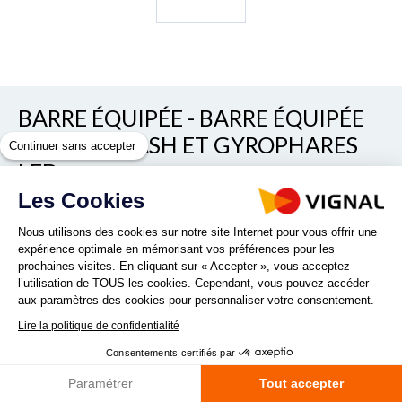
BARRE ÉQUIPÉE - BARRE ÉQUIPÉE
135 - TRIFLASH ET GYROPHARES
Continuer sans accepter
LED
Les Cookies
REF. BARRE VL/7
Nous utilisons des cookies sur notre site Internet pour vous offrir une
expérience optimale en mémorisant vos préférences pour les
prochaines visites. En cliquant sur « Accepter », vous acceptez
l’utilisation de TOUS les cookies. Cependant, vous pouvez accéder
aux paramètres des cookies pour personnaliser votre consentement.
Lire la politique de confidentialité
Vous recherchez une barre équipée de 135 cm? Optez pour la
Consentements certifiés par
barre équipée sur mesure ! Les + produits : Solution sur
mesure prête à être montée, compacte & légère ...
Paramétrer
Tout accepter