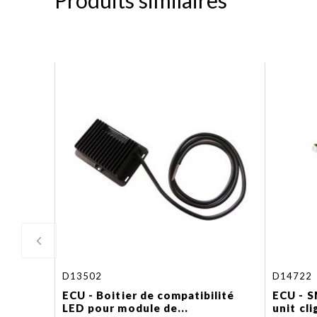
Produits similaires
D13502
D14722
ECU - Boitier de compatibilité
ECU - S
LED pour module de...
unit cl