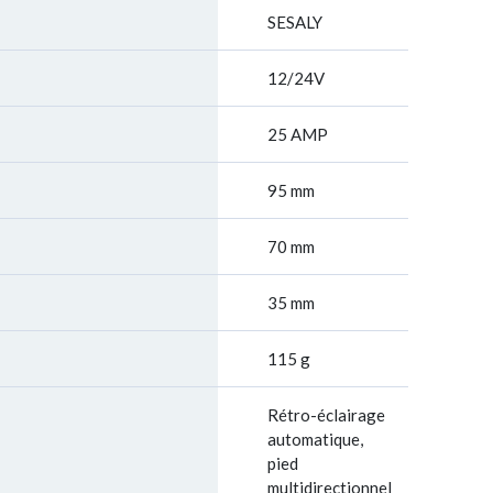
SESALY
12/24V
25 AMP
95 mm
70 mm
35 mm
115 g
Rétro-éclairage
automatique,
pied
multidirectionnel