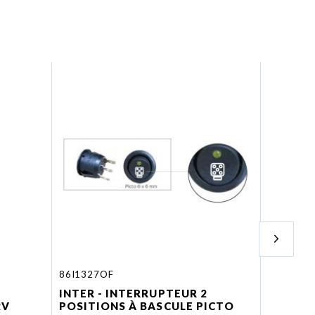
86I1327OF
D13234
INTER - INTERRUPTEUR 2
ECU - Bo
2V
POSITIONS À BASCULE PICTO
LED 16 