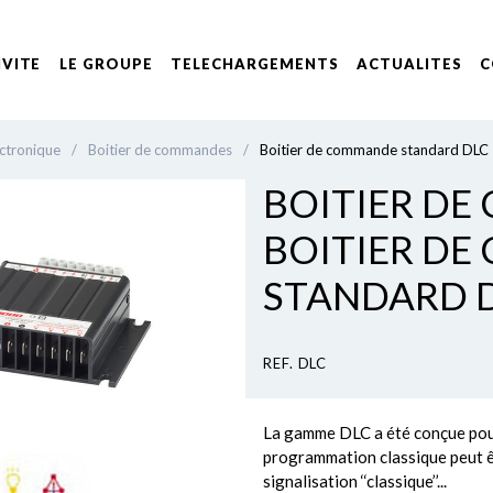
IVITE
LE GROUPE
TELECHARGEMENTS
ACTUALITES
C
ctronique
/
Boitier de commandes
/
Boitier de commande standard DLC
BOITIER DE
BOITIER D
STANDARD 
REF. DLC
La gamme DLC a été conçue pou
programmation classique peut 
signalisation ‘‘classique’’...