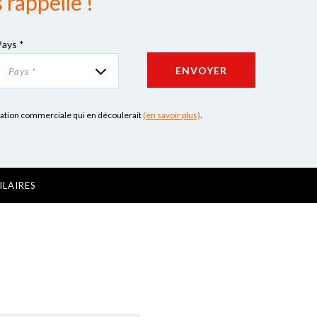
rappelle !
Pays *
ENVOYER
Pays *
lation commerciale qui en découlerait
(en savoir plus)
.
ILAIRES