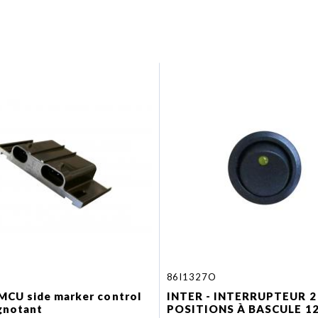
86I1327O
MCU side marker control
INTER - INTERRUPTEUR 2
ignotant
POSITIONS À BASCULE 1