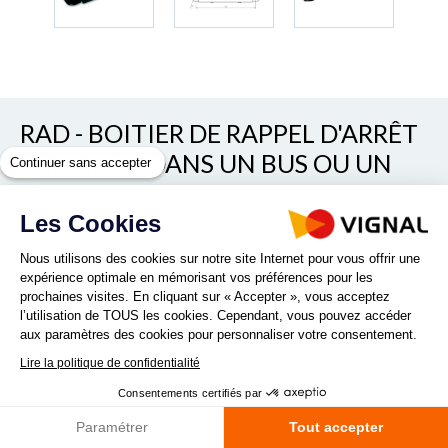
RAD - BOITIER DE RAPPEL D'ARRÊT
DEMANDÉ DANS UN BUS OU UN
Continuer sans accepter
CAR
Les Cookies
REF. RAD.P
Nous utilisons des cookies sur notre site Internet pour vous offrir une
expérience optimale en mémorisant vos préférences pour les
prochaines visites. En cliquant sur « Accepter », vous acceptez
l’utilisation de TOUS les cookies. Cependant, vous pouvez accéder
aux paramètres des cookies pour personnaliser votre consentement.
Lire la politique de confidentialité
Vous recherchez une solution capable d’indiquer au
Consentements certifiés par
conducteur d’un bus ou d’un car qu’un passager demande un
arrêt grâce à un voyant lumineux positionné dans
Paramétrer
Tout accepter
l’environnement du tableau de bord ...