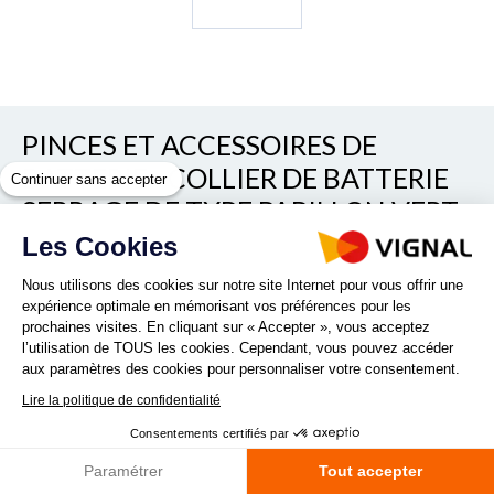
PINCES ET ACCESSOIRES DE
BATTERIE - COLLIER DE BATTERIE
Continuer sans accepter
SERRAGE DE TYPE PAPILLON VERT
SUR VIS M8 - SECTION 10/25 (PÔLE
Les Cookies
-)
Nous utilisons des cookies sur notre site Internet pour vous offrir une
expérience optimale en mémorisant vos préférences pour les
prochaines visites. En cliquant sur « Accepter », vous acceptez
REF. 72CB55
l’utilisation de TOUS les cookies. Cependant, vous pouvez accéder
aux paramètres des cookies pour personnaliser votre consentement.
Lire la politique de confidentialité
Collier de batterie serrage de type papillon vert sur vis M8 -
section 10/25 (Pôle -)
Consentements certifiés par
Lire la suite
Paramétrer
Tout accepter