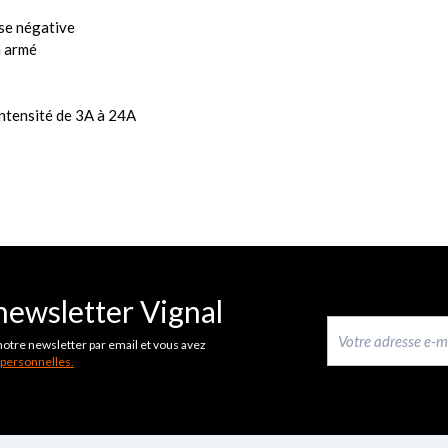
sse négative
n armé
intensité de 3A à 24A
newsletter Vignal
notre newsletter par email et vous avez
 personnelles.