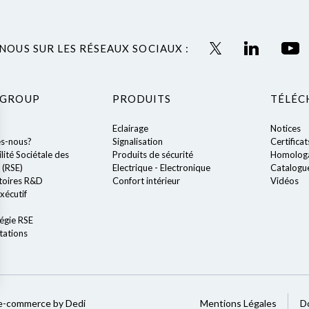
NOUS SUR LES RÉSEAUX SOCIAUX :
 GROUP
PRODUITS
TÉLÉC
Eclairage
Notices
s-nous?
Signalisation
Certificat
ité Sociétale des
Produits de sécurité
Homologa
 (RSE)
Electrique - Electronique
Catalogu
toires R&D
Confort intérieur
Vidéos
xécutif
égie RSE
tations
ions
e-commerce by Dedi
Mentions Légales
D