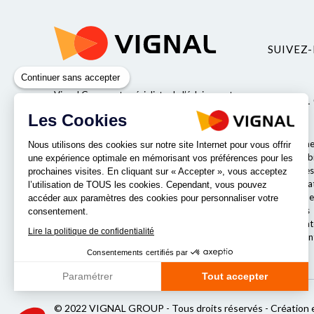
SUIVEZ-
Continuer sans accepter
Vignal Group est spécialiste de l’éclairage et
VIGNAL
de la sécurité pour véhicules industriels.
Les Cookies
Valeurs
Qui somme
Nous utilisons des cookies sur notre site Internet pour vous offrir
Responsabil
une expérience optimale en mémorisant vos préférences pour les
Entreprises
prochaines visites. En cliquant sur « Accepter », vous acceptez
Nos labora
NOS IMPLANTATIONS
l’utilisation de TOUS les cookies. Cependant, vous pouvez
Le comité e
accéder aux paramètres des cookies pour personnaliser votre
Nos offres
consentement.
Notre strat
Lire la politique de confidentialité
Nos implan
Consentements certifiés par
Paramétrer
Tout accepter
Axeptio consent
Plateforme de Gestion du Consentement : Personnalisez vos Opt
© 2022 VIGNAL GROUP - Tous droits réservés -
Création 