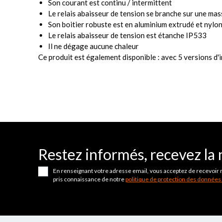
Son courant est continu / intermittent
Le relais abaisseur de tension se branche sur une ma
Son boitier robuste est en aluminium extrudé et nylo
Le relais abaisseur de tension est étanche IP533
Il ne dégage aucune chaleur
Ce produit est également disponible : avec 5 versions d'
Restez informés, recevez la 
En renseignant votre adresse email, vous acceptez de recevoir 
pris connaissance de notre
politique de protection des données