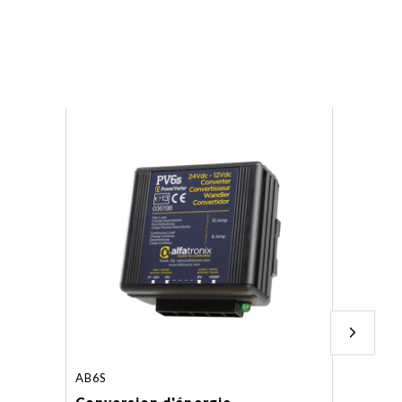
AB6S
AB18S