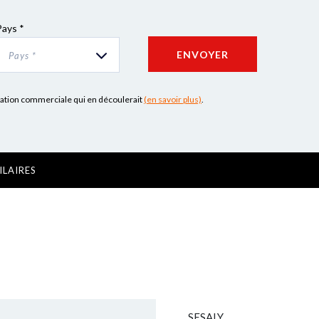
Pays *
ENVOYER
Pays *
lation commerciale qui en découlerait
(en savoir plus)
.
ILAIRES
SESALY