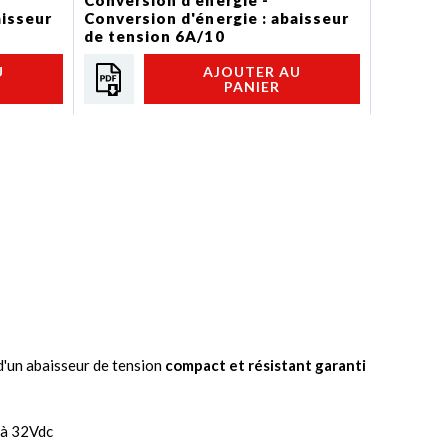
Conversion d'énergie -
Convers
aisseur
Conversion d'énergie : abaisseur
Conversi
de tension 6A/10
de tens
U
AJOUTER AU
PANIER
d'un abaisseur de tension
compact et résistant garanti
c à 32Vdc