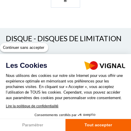
DISQUE - DISQUES DE LIMITATION
DE VITESSE
Continuer sans accepter
REF. 25PLA/ 60PLA/ 65PLA /70PLA/ 80PLA/ 90PLA/
Les Cookies
100PLA/ 110PLA
Nous utilisons des cookies sur notre site Internet pour vous offrir une
expérience optimale en mémorisant vos préférences pour les
prochaines visites. En cliquant sur « Accepter », vous acceptez
Vous recherchez un disque de limitation de vitesse adhésif
l’utilisation de TOUS les cookies. Cependant, vous pouvez accéder
pour votre véhicule? Optez pour les disques de limitation de
aux paramètres des cookies pour personnaliser votre consentement.
vitesse adhesif PLA de SARR ! Disques de 200mm de diamètre
Lire la politique de confidentialité
disponible en 25, 60, 65, 70, 80, 90, 100 et 110 km/h.
Consentements certifiés par
Lire la suite
Paramétrer
Tout accepter