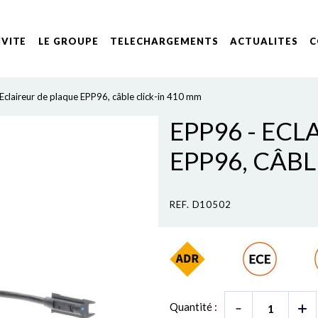
IVITE
LE GROUPE
TELECHARGEMENTS
ACTUALITES
C
Eclaireur de plaque EPP96, câble click-in 410 mm
EPP96 - ECL
EPP96, CÂBL
REF. D10502
Quantité :