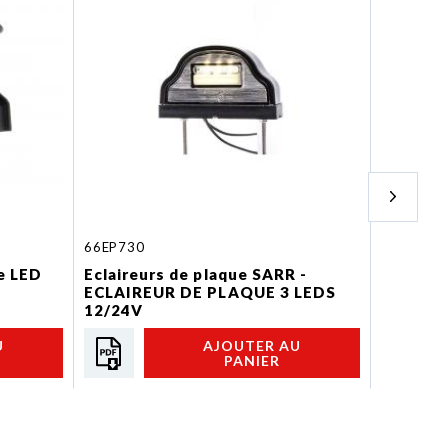
66EP730
70EP611
ue LED
Eclaireurs de plaque SARR -
Eclaireu
ECLAIREUR DE PLAQUE 3 LEDS
ÉCLAIR
12/24V
MODÈL
U
AJOUTER AU
PANIER