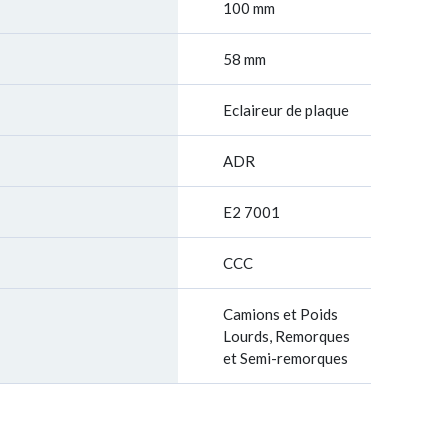
100 mm
58 mm
Eclaireur de plaque
ADR
E2 7001
CCC
Camions et Poids
Lourds, Remorques
et Semi-remorques