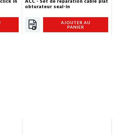
ACC - Ve
click in
ACC - Set de réparation câble plat
usage u
obturateur seal-in
U
AJOUTER AU
PANIER