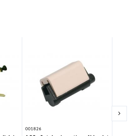
151236
001826