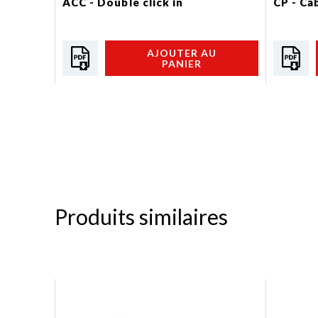
ACC - Double click in
CP - Câ
AJOUTER AU
PANIER
Produits similaires