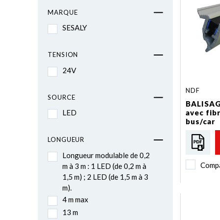
MARQUE
SESALY
TENSION
24V
NDF
SOURCE
BALISAG
avec fib
LED
bus/car
LONGUEUR
Longueur modulable de 0,2
Comp
m à 3 m : 1 LED (de 0,2 m à
1,5 m) ; 2 LED (de 1,5 m à 3
m).
4 m max
13 m