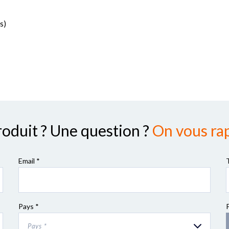
s)
roduit ? Une question ?
On vous rap
Email *
Pays *
Pays *