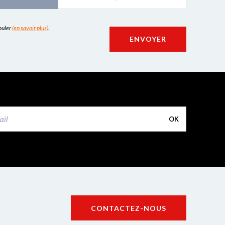
couler
(en savoir plus)
.
ENVOYER
OK
CONTACTEZ-NOUS