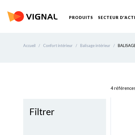
PRODUITS
SECTEUR D'ACT
Accueil
/
Confort intérieur
/
Balisage intérieur
/
BALISAG
4 référence
Filtrer